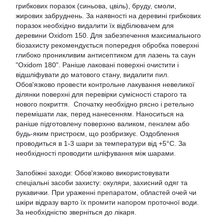
грибкових поразок (синьова, цвіль), бруду, смоли,
жирових забруднень. За наявності на деревині грибкових
поразок необхідно видалити їх відбілювачем для
деревини Oxidom 150. Для забезпечення максимального
біозахисту рекомендується попередня обробка поверхні
глибоко проникливим антисептиком для лазень та саун
"Oxidom 180". Раніше лаковані поверхні очистити і
відшліфувати до матового стану, видалити пил.
Обов'язково провести контрольне лакування невеликої
ділянки поверхні для перевірки сумісності старого та
нового покриття. Спочатку необхідно рясно і ретельно
перемішати лак, перед нанесенням. Наноситься на
раніше підготовлену поверхню валиком, пензлем або
будь-яким пристроєм, що розбризкує. Оздоблення
проводиться в 1-3 шари за температури від +5°C. За
необхідності проводити шліфування між шарами.
Запобіжні заходи: Обов'язково використовувати
спеціальні засоби захисту: окуляри, захисний одяг та
рукавички. При ураженні препаратом, областей очей чи
шкіри відразу варто їх промити напором проточної води.
За необхідністю зверніться до лікаря.