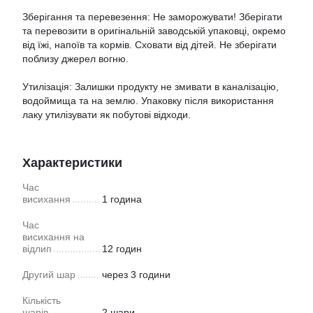
Зберігання та перевезення: Не заморожувати! Зберігати
та перевозити в оригінальній заводській упаковці, окремо
від їжі, напоїв та кормів. Сховати від дітей. Не зберігати
поблизу джерел вогню.
Утилізація: Залишки продукту не змивати в каналізацію,
водоймища та на землю. Упаковку після використання
лаку утилізувати як побутові відходи.
Характеристики
Час
висихання
1 година
Час
висихання на
відлип
12 годин
Другий шар
через 3 години
Кількість
шарів
2 шари