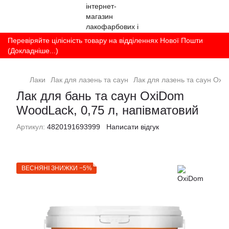
Перевіряйте цілісність товару на відділеннях Нової Пошти
(Докладніше...)
Лаки
Лак для лазень та саун
Лак для лазень та саун Oxi
Лак для бань та саун OxiDom
WoodLack, 0,75 л, напівматовий
Артикул:
4820191693999
Написати відгук
ВЕСНЯНІ ЗНИЖКИ −5%