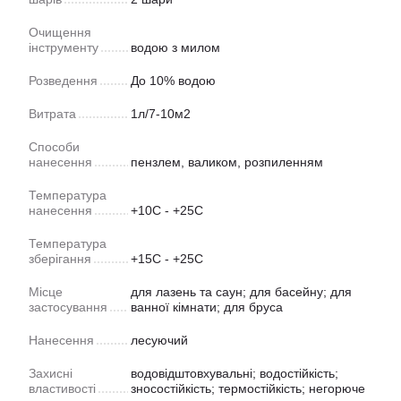
Очищення
інструменту
водою з милом
Розведення
До 10% водою
Витрата
1л/7-10м2
Способи
нанесення
пензлем, валиком, розпиленням
Температура
нанесення
+10C - +25C
Температура
зберігання
+15C - +25C
Місце
для лазень та саун; для басейну; для
застосування
ванної кімнати; для бруса
Нанесення
лесуючий
Захисні
водовідштовхувальні; водостійкість;
властивості
зносостійкість; термостійкість; негорюче