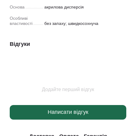
Основа
акрилова дисперсія
Особливі
властивості
без запаху; швидкосохнуча
Відгуки
Додайте перший відгук
Написати відгук