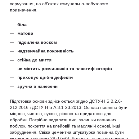
харчування, на об'єктах комунально-побутового
призначення.
біла
матова
підсилена воском
надзвичайна покривність
стійка до миття
не містить розчинників та пластифікаторів
приховує дрібні дефекти
зручна в нанесенні
Підготовка основи здійснюється згідно ДСТУ-Н Б В.2.6-
212:2016 і ДСТУ-Н Б А.3.1-23:2013. Основа повинна бути
міцною, чистою, сухою, рівною та придатною для
обробки. Потрібно видалити пил, залишки вапняних
побілок, покриття на клейовій та масляній основі, інші
забруднення. Свіжа цементна штукатурка повинна бути
витримана мінімум 28 d (діб). Вологість основ не повинна