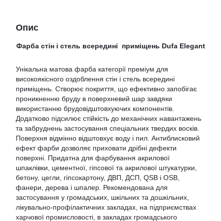
Опис
Фарба стін і стель всередині приміщень Dufa Elegant
Унікальна матова фарба категорії преміум для
високоякісного оздоблення стін і стель всередині
приміщень. Створює покриття, що ефективно запобігає
проникненню бруду в поверхневий шар завдяки
використанню брудовідштовхуючих компонентів.
Додатково підсилює стійкість до механічних навантажень
та забруднень застосування спеціальних твердих восків.
Поверхня відмінно відштовхує воду і пил. Антиблисковий
ефект фарби дозволяє приховати дрібні дефекти
поверхні. Придатна для фарбування акрилової
шпаклівки, цементної, гіпсової та акрилової штукатурки,
бетону, цегли, гіпсокартону, ДВП, ДСП, QSB і OSB,
фанери, дерева і шпалер. Рекомендована для
застосування у громадських, шкільних та дошкільних,
лікувально-профілактичних закладах, на підприємствах
харчової промисловості, в закладах громадського