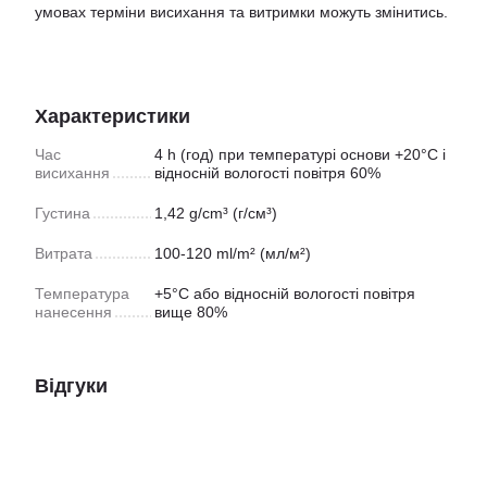
умовах терміни висихання та витримки можуть змінитись.
Характеристики
Час
4 h (год) при температурі основи +20°С і
висихання
відносній вологості повітря 60%
Густина
1,42 g/cm³ (г/см³)
Витрата
100-120 ml/m² (мл/м²)
Температура
+5°С або відносній вологості повітря
нанесення
вище 80%
Відгуки