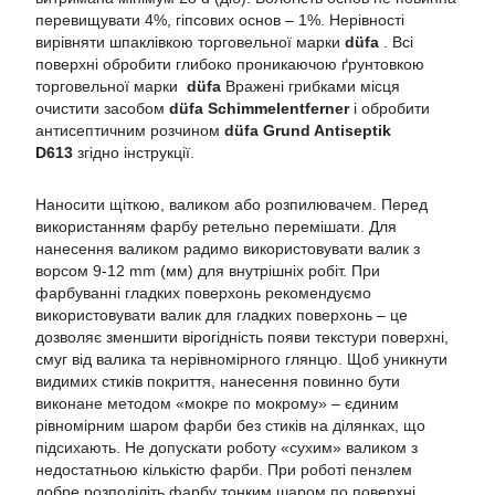
перевищувати 4%, гіпсових основ – 1%. Нерівності
вирівняти шпаклівкою торговельної марки
düfa
. Всі
поверхні обробити глибоко проникаючою ґрунтовкою
торговельної марки
düfa
Вражені грибками місця
очистити засобом
düfa Schimmelentferner
і обробити
антисептичним розчином
düfa Grund Antiseptik
D613
згідно інструкції.
Наносити щіткою, валиком або розпилювачем. Перед
використанням фарбу ретельно перемішати. Для
нанесення валиком радимо використовувати валик з
ворсом 9-12 mm (мм) для внутрішніх робіт. При
фарбуванні гладких поверхонь рекомендуємо
використовувати валик для гладких поверхонь – це
дозволяє зменшити вірогідність появи текстури поверхні,
смуг від валика та нерівномірного глянцю. Щоб уникнути
видимих стиків покриття, нанесення повинно бути
виконане методом «мокре по мокрому» – єдиним
рівномірним шаром фарби без стиків на ділянках, що
підсихають. Не допускати роботу «сухим» валиком з
недостатньою кількістю фарби. При роботі пензлем
добре розподіліть фарбу тонким шаром по поверхні,