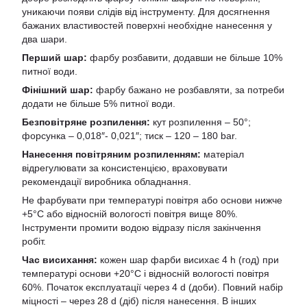
уникаючи появи слідів від інструменту. Для досягнення
бажаних властивостей поверхні необхідне нанесення у
два шари.
Перший шар:
фарбу розбавити, додавши не більше 10%
питної води.
Фінішний шар:
фарбу бажано не розбавляти, за потреби
додати не більше 5% питної води.
Безповітряне розпилення:
кут розпилення – 50°;
форсунка – 0,018″- 0,021″; тиск – 120 – 180 bar.
Нанесення повітряним розпиленням:
матеріал
відрегулювати за консистенцією, враховувати
рекомендації виробника обладнання.
Не фарбувати при температурі повітря або основи нижче
+5°С або відносній вологості повітря вище 80%.
Інструменти промити водою відразу після закінчення
робіт.
Час висихання:
кожен шар фарби висихає 4 h (год) при
температурі основи +20°С і відносній вологості повітря
60%. Початок експлуатації через 4 d (доби). Повний набір
міцності – через 28 d (діб) після нанесення. В інших