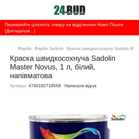
Перевіряйте цілісність товару на відділеннях Нової Пошти
(Докладніше...)
Фарби
Фарби Sadolin
Краска швидкосохнуча Sadolin Maste
Краска швидкосохнуча Sadolin
Master Novus, 1 л, білий,
напівматова
Артикул:
4740182718558
Написати відгук