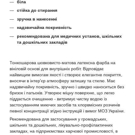
біла
стійка до стирання
зручна в нанесенні
надзвичайна покривність
рекомендована для медичних установ, шкільних
та дошкільних закладів
Тонкошарова шовковисто-матова латексна фарба на
вініловій основі для внутрішніх робіт. Відповідає
найвищим вимогам якості і створює елегантне покриття,
вносячи в інтер'єр атмосферу затишку та стилю. Має
надзвичайну покривність, зручно і швидко наноситься без
бризок і патьоків. Утворює міцну поверхню, що легко
піддається очищенню - витримує чистку водою із
застосуванням миючих засобів та хлорвмісних розчинів
певної концентрації згідно інструкцій і вимог МОЗ України.
Рекомендована для застосування у громадських,
шкільних та дошкільних, лікувально-профілактичних
закладах, на підприємствах харчової промисловості, в