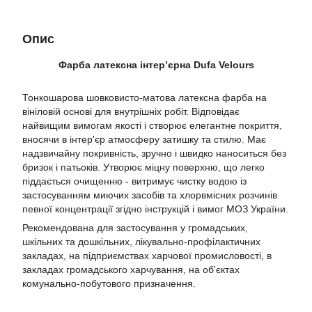
Опис
Фарба латексна інтер’єрна Dufa Velours
Тонкошарова шовковисто-матова латексна фарба на
вініловій основі для внутрішніх робіт. Відповідає
найвищим вимогам якості і створює елегантне покриття,
вносячи в інтер'єр атмосферу затишку та стилю. Має
надзвичайну покривність, зручно і швидко наноситься без
бризок і патьоків. Утворює міцну поверхню, що легко
піддається очищенню - витримує чистку водою із
застосуванням миючих засобів та хлорвмісних розчинів
певної концентрації згідно інструкцій і вимог МОЗ України.
Рекомендована для застосування у громадських,
шкільних та дошкільних, лікувально-профілактичних
закладах, на підприємствах харчової промисловості, в
закладах громадського харчування, на об'єктах
комунально-побутового призначення.