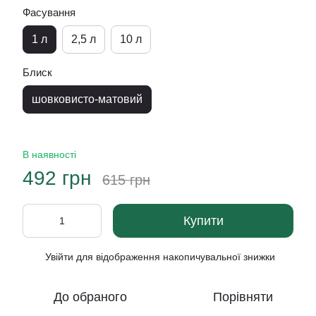
Фасування
1 л
2,5 л
10 л
Блиск
шовковисто-матовий
В наявності
492 грн
615 грн
Купити
Увійти
для відображення накопичувальної знижки
%
До обраного
Порівняти