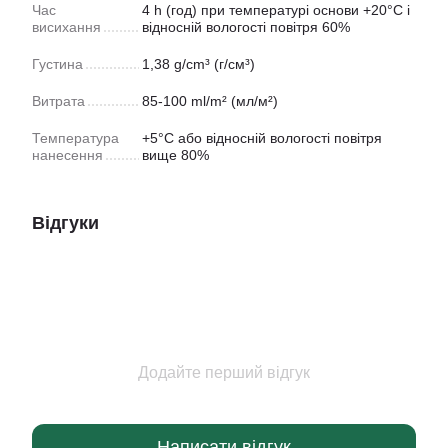
Час
4 h (год) при температурі основи +20°С і
висихання
відносній вологості повітря 60%
Густина
1,38 g/cm³ (г/см³)
Витрата
85-100 ml/m² (мл/м²)
Температура
+5°С або відносній вологості повітря
нанесення
вище 80%
Відгуки
Додайте перший відгук
Написати відгук