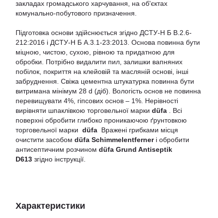
закладах громадського харчування, на об'єктах
комунально-побутового призначення.
Підготовка основи здійснюється згідно ДСТУ-Н Б В.2.6-
212:2016 і ДСТУ-Н Б А.3.1-23:2013. Основа повинна бути
міцною, чистою, сухою, рівною та придатною для
обробки. Потрібно видалити пил, залишки вапняних
побілок, покриття на клейовій та масляній основі, інші
забруднення. Свіжа цементна штукатурка повинна бути
витримана мінімум 28 d (діб). Вологість основ не повинна
перевищувати 4%, гіпсових основ – 1%. Нерівності
вирівняти шпаклівкою торговельної марки
düfa
. Всі
поверхні обробити глибоко проникаючою ґрунтовкою
торговельної марки
düfa
Вражені грибками місця
очистити засобом
düfa Schimmelentferner
і обробити
антисептичним розчином
düfa Grund Antiseptik
D613
згідно інструкції.
Характеристики