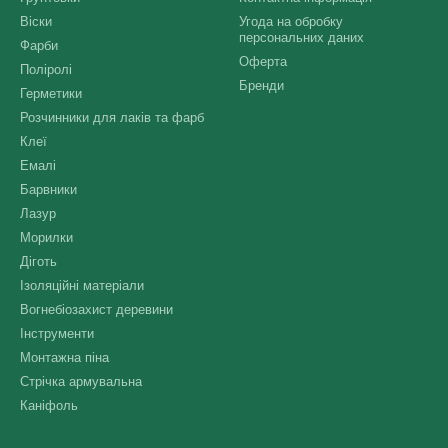
Віски
Угода на обробку
персональних даних
Фарби
Оферта
Поліролі
Бренди
Герметики
Розчинники для лаків та фарб
Клеї
Емалі
Барвники
Лазур
Морилки
Діготь
Ізоляційні матеріали
Вогнебіозахист деревини
Інструменти
Монтажна піна
Стрічка армувальна
Каніфоль