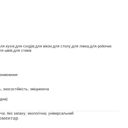
ля кухні;для сходів;для вікон;для столу;для ліжка;для робочих
я швів;для стиків
роникнення
ь; зносостійкість; зміцнююча
дна)
а; без запаху; екологічна; універсальний
коментар