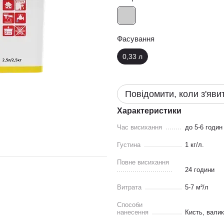
Фасування
0,33 л
Повідомити, коли з'яви
Характеристики
Час висихання
до 5-6 годин
Густина
1 кг/л.
Повне висихання
24 години
Витрата
5-7 м²/л
Способи
нанесення
Кисть, валик