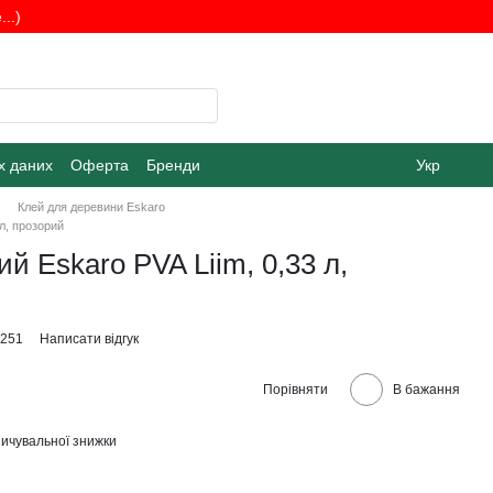
..)
х даних
Оферта
Бренди
Укр
Клей для деревини Eskaro
 л, прозорий
й Eskaro PVA Liim, 0,33 л,
4251
Написати відгук
Порівняти
В бажання
ичувальної знижки