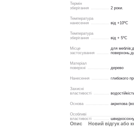
Термін
зберігання
2 роки.
Температура
нанесення
від +10ºС
Температура
зберігання
від + 5ºС
Місце
для меблів;д
застосування
поверхонь;дл
Матеріал
поверхні
дерево
Нанесення
глибокого п
Захисні
властивості
водостійкіст
Основа
акрилова (во
Особливі
властивості
швидкосохнуч
Опис
Новий відгук або 