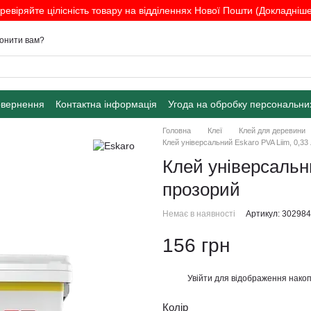
ревіряйте цілісність товару на відділеннях Нової Пошти (Докладніше.
онити вам?
овернення
Контактна інформація
Угода на обробку персональни
Головна
Клеї
Клей для деревини
Клей універсальний Eskaro PVA Liim, 0,33
Клей універсальни
прозорий
Немає в наявності
Артикул: 30298
156 грн
Увійти
для відображення накоп
%
Колір