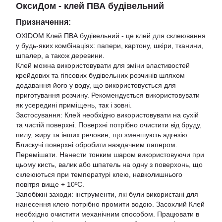
ОксиДом - клей ПВА будівельний
Призначення:
OXIDOM Клей ПВА будівельний - це клей для склеювання
у будь-яких комбінаціях: папери, картону, шкіри, тканини,
шпалер, а також деревини.
Клей можна використовувати для зміни властивостей
крейдових та гіпсових будівельних розчинів шляхом
додавання його у воду, що використовується для
приготування розчину. Рекомендується використовувати
як усередині приміщень, так і зовні.
Застосування: Клей необхідно використовувати на сухій
та чистій поверхні. Поверхні потрібно очистити від бруду,
пилу, жиру та інших речовин, що зменшують адгезію.
Блискучі поверхні обробити наждачним папером.
Перемішати. Нанести тонким шаром використовуючи при
цьому кисть, валик або шпатель на одну з поверхонь, що
склеюються при температурі клею, навколишнього
повітря вище + 10ºС.
Запобіжні заходи: інструменти, які були використані для
нанесення клею потрібно промити водою. Засохлий Клей
необхідно очистити механічним способом. Працювати в