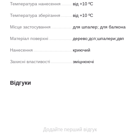
Температура нанесення
від +10 ºС
Температура зберігання
від +10 ºС
Місце застосування
для шпалер; для балкона
Матеріал поверхні
дерево;дсп;шпалери;двп
Нанесення
криючий
Захисні властивості
зміцнюючі
Відгуки
Додайте перший відгук