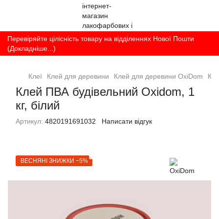
Перевіряйте цілісність товару на відділеннях Нової Пошти
(Докладніше...)
Клеї
Клей для деревини
Клей для деревини OxiDom
Кле
Клей ПВА будівельний Oxidom, 1
кг, білий
Артикул:
4820191691032
Написати відгук
ВЕСНЯНІ ЗНИЖКИ −5%