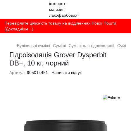
Перевіряйте цілісність товару на відділеннях Нової Пошти
(Докладніше...)
Будівельні суміші
Суміші
Суміші для гідроізоляції
Суміші 
Гідроізоляція Grover Dysperbit
DB+, 10 кг, чорний
Артикул:
905014451
Написати відгук