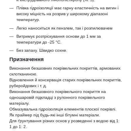
Плівка гідроізоляції має гарну еластичність на вигин і
високу міцність на розрив у широкому діапазоні
температур.
Легко наноситься як пензлем, так і розпилювачем
Витримує розтріскування основи до 1 мм за
температури до -25 °С.
Без запаху. Швидко сохне.
Призначення
Виконання безшовних покрівельних покриттів, армованих
склотканиною.
Відновлення й консервація старих покрівельних покриттів,
руберойдових і т. д.
Виконання безшовного покрівельного покриття на
одношаровій підкладці з рулонного покрівельного
матеріалу.
Обмазувальна гідроізоляція елементів плоскої покрівлі.
Як праймер під будь-які інші бітумні матеріали.
Для ґрунтування різних основ у розведенні з водою від 1:
1 до 1: 2.