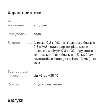
Характеристики
Час
висихання
2 години
Розріджувач
вода
Витрата
близько 0,2 кг/м2 - як ґрунтовка близько
0,5 кг/м2 - один шар покрівельного
покриття мінімум 0,8 кг/м2 - ґрунтовка
мінеральної вати близько 1,5 кг/м2/мм -
вологостійка ізоляція (плівка - 2 мм ); кг/
кв.м
Температура
нанесення
від +5 до +35 °С
Основа
бітумно-каучукова
Відгуки