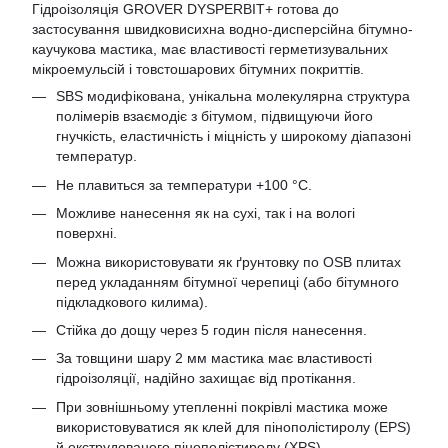
Гідроізоляція GROVER DYSPERBIT+ готова до
застосування швидковисихна водно-дисперсійна бітумно-
каучукова мастика, має властивості герметизувальних
мікроемульсій і товстошарових бітумних покриттів.
SBS модифікована, унікальна молекулярна структура
полімерів взаємодіє з бітумом, підвищуючи його
гнучкість, еластичність і міцність у широкому діапазоні
температур.
Не плавиться за температури +100 °С.
Можливе нанесення як на сухі, так і на вологі
поверхні.
Можна використовувати як ґрунтовку по OSB плитах
перед укладанням бітумної черепиці (або бітумного
підкладкового килима).
Стійка до дощу через 5 годин після нанесення.
За товщини шару 2 мм мастика має властивості
гідроізоляції, надійно захищає від протікання.
При зовнішньому утепленні покрівлі мастика може
використовуватися як клей для пінополістиролу (EPS)
й екструдованого пінополістиролу (XPS).