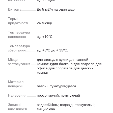
Витрата
До 5 м2/л на один шар
Термін
придатності
24 місяці
Температура
нанесення
від +10°С
Температура
зберігання
від +5ºС до + 35ºС.
Місце
для стен;для кухни;для ванной
застосування
комнаты;для балкона;для подвала;для
офиса;для спортзала;для детских
комнат
Матеріал
поверхні
бетон;штукатурка;цегла
Нанесення
просочуючий; ґрунтуючий
Захисні
водостійкість; водовідштовхувальні;
властивості
зміцнююча