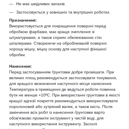
Не має шкідливих запахів.
Застосовується у зовнішніх та внутрішніх роботах.
Призначення:
Використовується для покращення поверхні перед
обробкою фарбами, має краще зчеплення зі
штукатурками, а також сприяє обклеюванню стін
шпалерами. Створюючи на оброблюваній поверхні
хорошу міцну, міцну основу для наступної фінішної
обробки.
Нанесення:
Перед застосуванням ґрунтовки добре промішати. При
великих площ рекомендується застосовувати тонування,
для кращого визначення наступного місця нанесення.
Температура в приміщенні де ведуться роботи повинна
бути не менше +10ºС. При використанні грунтовки в якості
кращої адгезії покриття рекомендується використовувати
поролоновий або хутряний валик, а також кисть. Після
закінчення всіх робіт із нанесення ґрунтовки варто
обов'язково промити інструмент у чистій воді, для
наступного використання інструменту. Засохлі