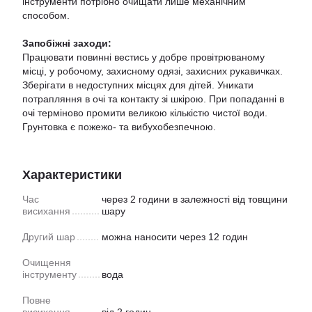
інструменти потрібно очищати лише механічним
способом.
Запобіжні заходи:
Працювати повинні вестись у добре провітрюваному
місці, у робочому, захисному одязі, захисних рукавичках.
Зберігати в недоступних місцях для дітей. Уникати
потрапляння в очі та контакту зі шкірою. При попаданні в
очі терміново промити великою кількістю чистої води.
Грунтовка є пожежо- та вибухобезпечною.
Характеристики
Час
через 2 години в залежності від товщини
висихання
шару
Другий шар
можна наносити через 12 годин
Очищення
інструменту
вода
Повне
висихання
від 2 годин