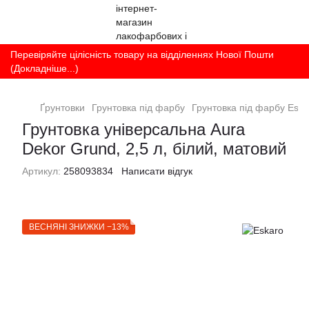
Перевіряйте цілісність товару на відділеннях Нової Пошти
(Докладніше...)
Ґрунтовки
Грунтовка під фарбу
Грунтовка під фарбу Eska
Грунтовка універсальна Aura
Dekor Grund, 2,5 л, білий, матовий
Артикул:
258093834
Написати відгук
ВЕСНЯНІ ЗНИЖКИ −13%