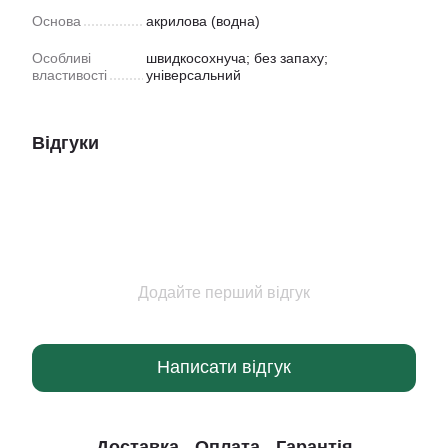
Основа
акрилова (водна)
Особливі
швидкосохнуча; без запаху;
властивості
універсальний
Відгуки
Додайте перший відгук
Написати відгук
Доставка
Оплата
Гарантія