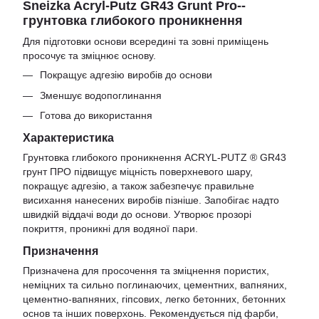
Sneizka Acryl-Putz GR43 Grunt Pro--
грунтовка глибокого проникнення
Для підготовки основи всередині та зовні приміщень
просочує та зміцнює основу.
Покращує адгезію виробів до основи
Зменшує водопоглинання
Готова до використання
Характеристика
Грунтовка глибокого проникнення ACRYL-PUTZ ® GR43
грунт ПРО підвищує міцність поверхневого шару,
покращує адгезію, а також забезпечує правильне
висихання нанесених виробів пізніше. Запобігає надто
швидкій віддачі води до основи. Утворює прозорі
покриття, проникні для водяної пари.
Призначення
Призначена для просочення та зміцнення пористих,
неміцних та сильно поглинаючих, цементних, вапняних,
цементно-вапняних, гіпсових, легко бетонних, бетонних
основ та інших поверхонь. Рекомендується під фарби,