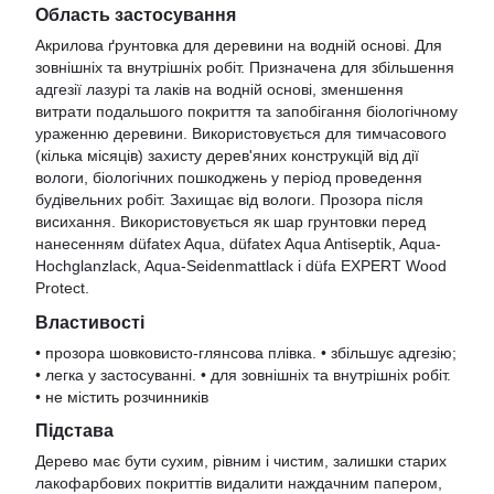
Область застосування
Акрилова ґрунтовка для деревини на водній основі. Для
зовнішніх та внутрішніх робіт. Призначена для збільшення
адгезії лазурі та лаків на водній основі, зменшення
витрати подальшого покриття та запобігання біологічному
ураженню деревини. Використовується для тимчасового
(кілька місяців) захисту дерев'яних конструкцій від дії
вологи, біологічних пошкоджень у період проведення
будівельних робіт. Захищає від вологи. Прозора після
висихання. Використовується як шар грунтовки перед
нанесенням düfatex Aqua, düfatex Aqua Antiseptik, Aqua-
Hochglanzlack, Aqua-Seidenmattlack і düfa EXPERT Wood
Protect.
Властивості
• прозора шовковисто-глянсова плівка. • збільшує адгезію;
• легка у застосуванні. • для зовнішніх та внутрішніх робіт.
• не містить розчинників
Підстава
Дерево має бути сухим, рівним і чистим, залишки старих
лакофарбових покриттів видалити наждачним папером,