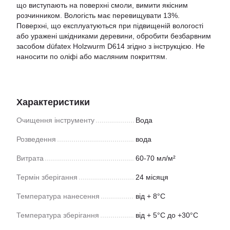
що виступають на поверхні смоли, вимити якісним
розчинником. Вологість має перевищувати 13%.
Поверхні, що експлуатуються при підвищеній вологості
або уражені шкідниками деревини, обробити безбарвним
засобом düfatex Holzwurm D614 згідно з інструкцією. Не
наносити по оліфі або масляним покриттям.
Характеристики
Очищення інструменту
Вода
Розведення
вода
Витрата
60-70 мл/м²
Термін зберігання
24 місяця
Температура нанесення
від + 8°С
Температура зберігання
від + 5°С до +30°С