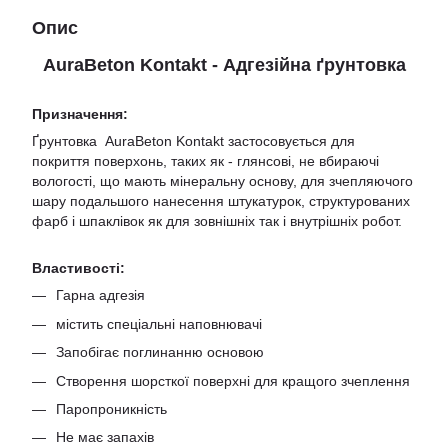
Опис
AuraBeton Kontakt - Адгезійна ґрунтовка
Призначення:
Ґрунтовка
AuraBeton Kontakt застосовується для
покриття поверхонь, таких як
- глянсові, не вбираючі
вологості, що мають мінеральну основу, для зчепляючого
шару подальшого нанесення штукатурок, структурованих
фарб і шпаклівок як для зовнішніх так і внутрішніх робот.
Властивості:
Гарна адгезія
містить спеціальні наповнювачі
Запобігає поглинанню основою
Створення шорсткої поверхні для кращого зчеплення
Паропроникність
Не має запахів