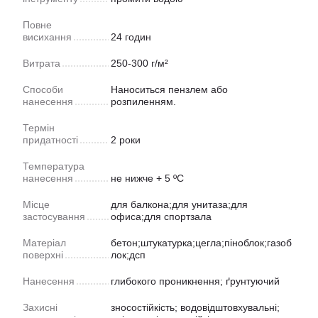
Повне
висихання
24 годин
Витрата
250-300 г/м²
Способи
Наноситься пензлем або
нанесення
розпиленням.
Термін
придатності
2 роки
Температура
нанесення
не нижче + 5 ºС
Місце
для балкона;для унитаза;для
застосування
офиса;для спортзала
Матеріал
бетон;штукатурка;цегла;піноблок;газоб
поверхні
лок;дсп
Нанесення
глибокого проникнення; ґрунтуючий
Захисні
зносостійкість; водовідштовхувальні;