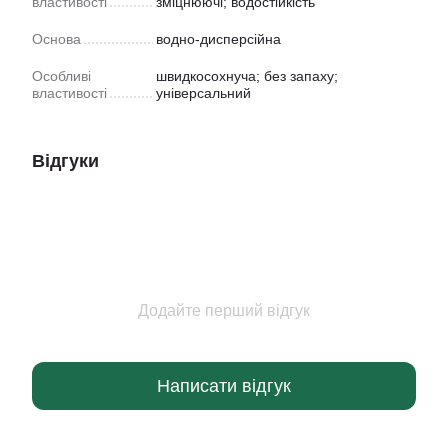
властивості
зміцнюючі; водостійкість
Основа
водно-дисперсійна
Особливі
швидкосохнуча; без запаху;
властивості
універсальний
Відгуки
Додайте перший відгук
Написати відгук