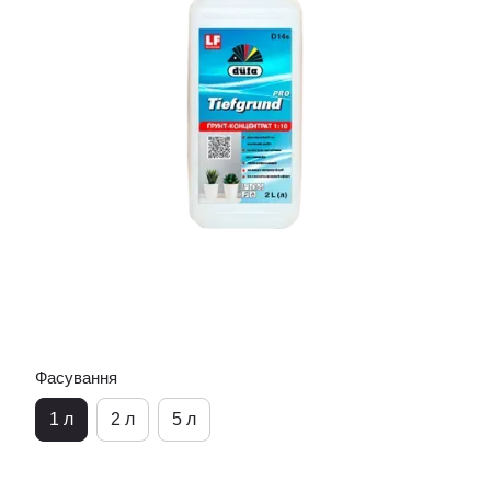
Фасування
1 л
2 л
5 л