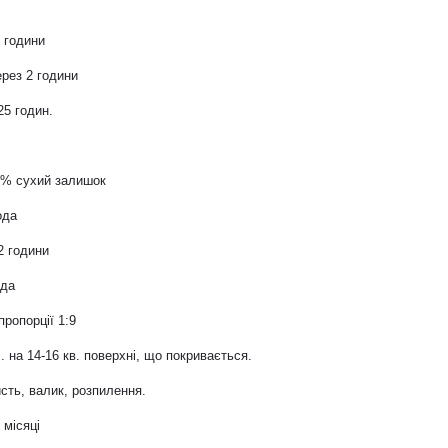
 години
рез 2 години
25 годин.
0% сухий залишок
ода
2 години
ода
пропорції 1:9
. на 14-16 кв. поверхні, що покривається.
сть, валик, розпилення.
 місяці