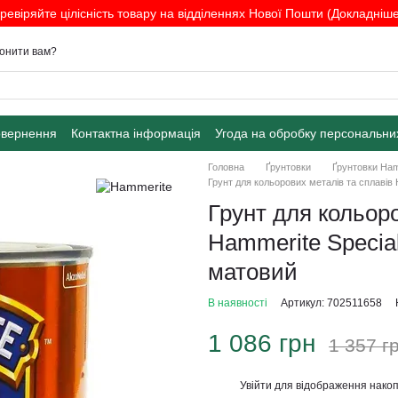
ревіряйте цілісність товару на відділеннях Нової Пошти (Докладніше.
онити вам?
овернення
Контактна інформація
Угода на обробку персональни
Головна
Ґрунтовки
Ґрунтовки Ham
Грунт для кольорових металів та сплавів H
Грунт для кольоро
Hammerite Special
матовий
В наявності
Артикул: 702511658
1 086 грн
1 357 г
Увійти
для відображення накоп
%