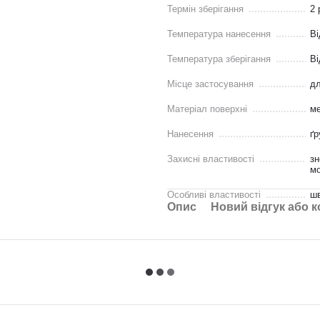
Термін зберігання
2 
Температура нанесення
Ві
Температура зберігання
Ві
Місце застосування
дл
Матеріал поверхні
м
Нанесення
ґр
Захисні властивості
зн
мо
Особливі властивості
шв
Опис
Новий відгук або 