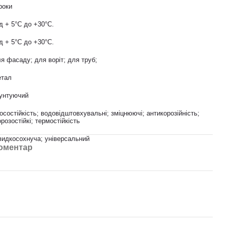
роки
д + 5°С до +30°С.
д + 5°С до +30°С.
я фасаду; для воріт; для труб;
етал
унтуючий
осостійкість; водовідштовхувальні; зміцнюючі; антикорозійність;
розостійкі; термостійкість
идкосохнуча; універсальний
коментар