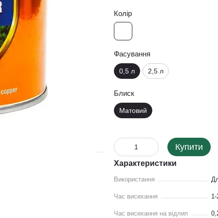
Колір
Фасування
0,5 л
2,5 л
Блиск
Матовий
Купити
Характеристики
Використання
Дл
Час висихання
1-
Час висихання на відлип
0,