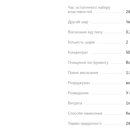
Час остаточного набору
властивостей
24
Другий шар
Че
Висихання від пилу
0,
Кількість шарів
2
Концентрат
5
Очищення інструменту
В
Повне висихання
1-
Розріджувач
в
Розведення
У 
Витрата
1л
Способи нанесення
Ки
Термін придатності
24