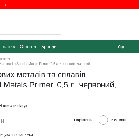
..)
х даних
Оферта
Бренди
Укр
merite
ammerite Special Metals Primer, 0,5 л, червоний, матовий
вих металів та сплавів
 Metals Primer, 0,5 л, червоний,
Написати відгук
рн
Порівняти
В бажання
ичувальної знижки