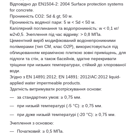
Відповідно до EN1504-2: 2004 Surface protection systems
for concrete.
Проникність CO2: Sd & gt; 50 м.
Проникність водяної пари: 5 м < Sd < 50 м.
Капілярний поглинання та водопроникність: w < 0,1 кг/
м2ч0,5. Зчеплення під час відриву: > 0,8 МПа.
Цементний виріб модифікований водонепроникними
полімерами (тип CM, клас O2P), використовується під
облицюванням керамічною плиткою зовні приміщень, для
підлоги та стін, а також басейнів, здатне перекривати
тріщини при низьких температурах, стійкий до хлорованої
води.
Згідно з EN 14891:2012; EN 14891: 2012/AC:2012 liquid-
applied water impermeable products.
Здатність витримувати розтріскування основи:
за стандартних умов: ≥ 0,75 мм.
при низькій температурі (-5 °С): ≥ 0,75 мм.
при дуже низькій температурі (-20 °С): ≥ 0,75 мм.
Зчеплення з основою:
Початковий: ≥ 0,5 МПа.