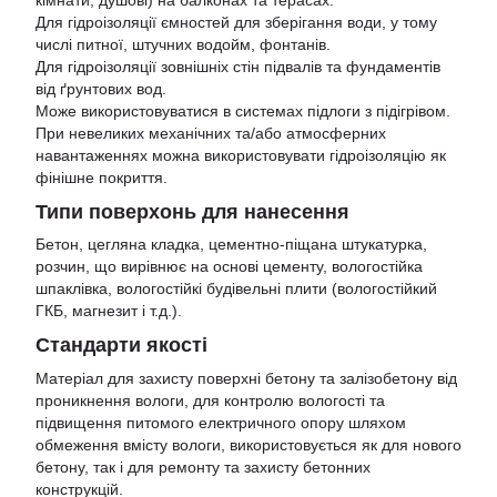
Для гідроізоляції ємностей для зберігання води, у тому
числі питної, штучних водойм, фонтанів.
Для гідроізоляції зовнішніх стін підвалів та фундаментів
від ґрунтових вод.
Може використовуватися в системах підлоги з підігрівом.
При невеликих механічних та/або атмосферних
навантаженнях можна використовувати гідроізоляцію як
фінішне покриття.
Типи поверхонь для нанесення
Бетон, цегляна кладка, цементно-піщана штукатурка,
розчин, що вирівнює на основі цементу, вологостійка
шпаклівка, вологостійкі будівельні плити (вологостійкий
ГКБ, магнезит і т.д.).
Стандарти якості
Матеріал для захисту поверхні бетону та залізобетону від
проникнення вологи, для контролю вологості та
підвищення питомого електричного опору шляхом
обмеження вмісту вологи, використовується як для нового
бетону, так і для ремонту та захисту бетонних
конструкцій.