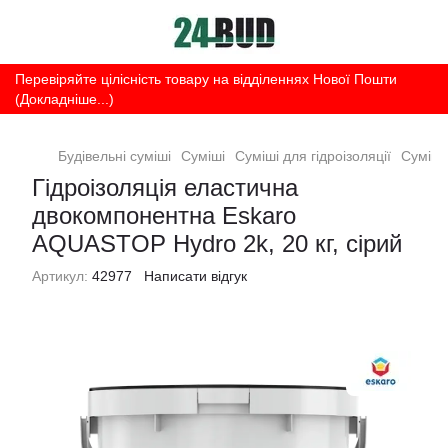
Перевіряйте цілісність товару на відділеннях Нової Пошти
(Докладніше...)
Будівельні суміші
Суміші
Суміші для гідроізоляції
Суміші 
Гідроізоляція еластична
двокомпонентна Eskaro
AQUASTOP Hydro 2k, 20 кг, сірий
Артикул:
42977
Написати відгук