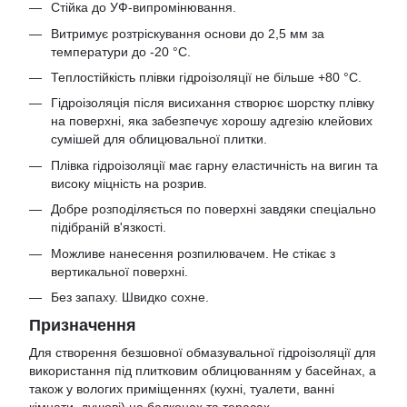
Стійка до УФ-випромінювання.
Витримує розтріскування основи до 2,5 мм за
температури до -20 °С.
Теплостійкість плівки гідроізоляції не більше +80 °С.
Гідроізоляція після висихання створює шорстку плівку
на поверхні, яка забезпечує хорошу адгезію клейових
сумішей для облицювальної плитки.
Плівка гідроізоляції має гарну еластичність на вигин та
високу міцність на розрив.
Добре розподіляється по поверхні завдяки спеціально
підібраній в'язкості.
Можливе нанесення розпилювачем. Не стікає з
вертикальної поверхні.
Без запаху. Швидко сохне.
Призначення
Для створення безшовної обмазувальної гідроізоляції для
використання під плитковим облицюванням у басейнах, а
також у вологих приміщеннях (кухні, туалети, ванні
кімнати, душові) на балконах та терасах.