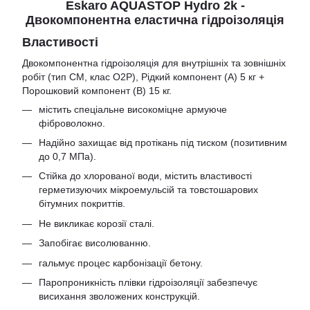
Eskaro AQUASTOP Hydro 2k -
Двокомпонентна еластична гідроізоляція
Властивості
Двокомпонентна гідроізоляція для внутрішніх та зовнішніх
робіт (тип CM, клас O2P), Рідкий компонент (А) 5 кг +
Порошковий компонент (В) 15 кг.
містить спеціальне високоміцне армуюче
фіброволокно.
Надійно захищає від протікань під тиском (позитивним
до 0,7 МПа).
Стійка до хлорованої води, містить властивості
герметизуючих мікроемульсій та товстошарових
бітумних покриттів.
Не викликає корозії сталі.
Запобігає висолюванню.
гальмує процес карбонізації бетону.
Паропроникність плівки гідроізоляції забезпечує
висихання зволожених конструкцій.