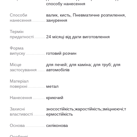
способу нанесення
Способи
валик, кисть, Пневматичне розпилення,
нанесення
занурення
Термін
придатності
24 місяці від дати виготовлення
Форма
випуску
готовий розчин
Місце
для печей; для каміна; для труб; для
застосування
автомобілів
Матеріал
поверхні
метал
Нанесення
криючий
Захисні
зносостійкість;жаростійкість;зміцнюючі;т
властивості
ермостійкість
Основа
силіконова
Особливі