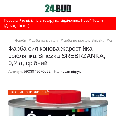
Перевіряйте цілісність товару на відділеннях Нової Пошти
(Докладніше...)
Фарби
Фарба по металу
Фарба по металу Sniezka
Фарб
Фарба силіконова жаростійка
сріблянка Sniezka SREBRZANKA,
0,2 л, срібний
Артикул:
5903973070832
Написати відгук
ВЕСНЯНІ ЗНИЖКИ −3%