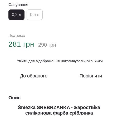
Фасування
0,2 л
0,5 л
Под заказ
281 грн
290 грн
Увійти
для відображення накопичувальної знижки
%
До обраного
Порівняти
Опис
Śnieżka SREBRZANKA - жаростійка
силіконова фарба сріблянка