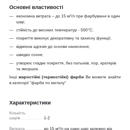
Основні властивості
економна витрата – до 15 м²/л при фарбуванні в один
шар;
стійкість до високих температур - 500°С;
покриття виконує декоративну та захисну функції;
відмінна адгезія до основи нанесення;
швидко сохне;
утворює гладке покриття, без патьоків, пор, кратерів
та зморшок.
Інші
жаростійкі (термостійкі) фарби
Ви можете знайти
в категорії "
фарби по металу
"
Характеристики
Кількість
шарів
1-2
Витрата
до 15 м²/л на один шар залежно від