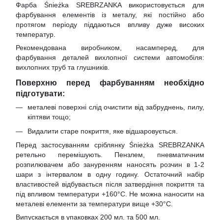
Фарба Śnieżka SREBRZANKA використовується для
фарбування елементів із металу, які постійно або
протягом періоду піддаються впливу дуже високих
температур.
Рекомендована виробником, насамперед, для
фарбування деталей вихлопної системи автомобіля:
вихлопних труб та глушників.
Поверхню перед фарбуванням необхідно
підготувати:
металеві поверхні слід очистити від забруднень, пилу,
кіптяви тощо;
Видалити старе покриття, яке відшаровується.
Перед застосуванням сріблянку Śnieżka SREBRZANKA
ретельно перемішують. Пензлем, пневматичним
розпилювачем або зануренням наносять розчин в 1-2
шари з інтервалом в одну годину. Остаточний набір
властивостей відбувається після затвердіння покриття та
під впливом температури +160°С. Не можна наносити на
металеві елементи за температури вище +30°С.
Випускається в упаковках 200 мл. та 500 мл.