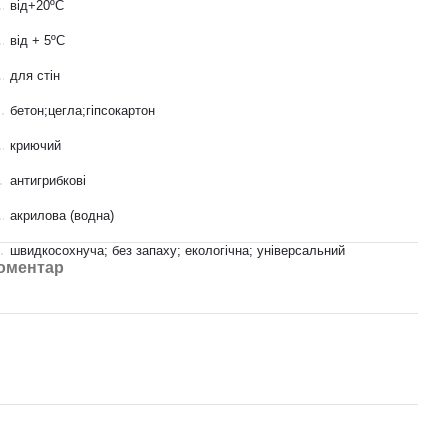
від+20ºС
від + 5ºС
для стін
бетон;цегла;гіпсокартон
криючий
антигрибкові
акрилова (водна)
швидкосохнуча; без запаху; екологічна; універсальний
коментар