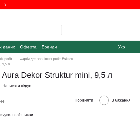
..)
х даних
Оферта
Бренди
Укр
іх робіт
Фарби для зовнішніх робіт Eskaro
, 9,5 л
Aura Dekor Struktur mini, 9,5 л
Написати відгук
рн
Порівняти
В бажання
ичувальної знижки