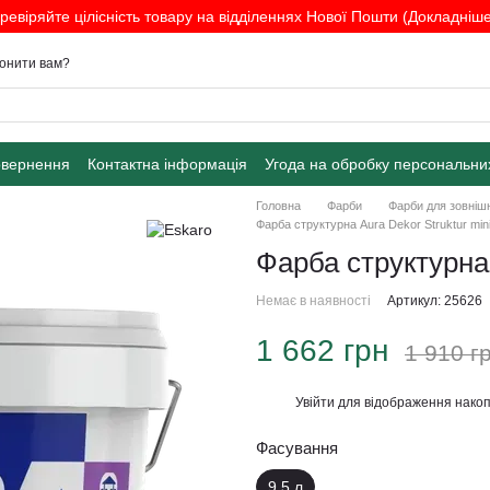
ревіряйте цілісність товару на відділеннях Нової Пошти (Докладніше.
онити вам?
овернення
Контактна інформація
Угода на обробку персональни
Головна
Фарби
Фарби для зовнішн
Фарба структурна Aura Dekor Struktur mini
Фарба структурна 
Немає в наявності
Артикул: 25626
1 662 грн
1 910 г
Увійти
для відображення накоп
%
Фасування
9,5 л