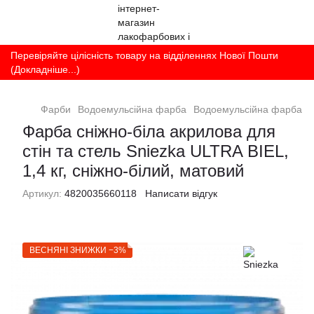
Перевіряйте цілісність товару на відділеннях Нової Пошти
(Докладніше...)
Фарби
Водоемульсійна фарба
Водоемульсійна фарба Sn
Фарба сніжно-біла акрилова для
стін та стель Sniezka ULTRA BIEL,
1,4 кг, сніжно-білий, матовий
Артикул:
4820035660118
Написати відгук
ВЕСНЯНІ ЗНИЖКИ −3%