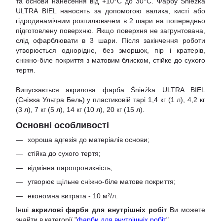
та основи нанесення від +10°С до 30°С. Фарбу Śnieżka
ULTRA BIEL наносять за допомогою валика, кисті або
гідродинамічним розпилювачем в 2 шари на попередньо
підготовлену поверхню. Якщо поверхня не загрунтована,
слід офарблювати в 3 шари. Після закінчення роботи
утворюється однорідне, без зморшок, пір і кратерів,
сніжно-біле покриття з матовим блиском, стійке до сухого
тертя.
Випускається акрилова фарба Śnieżka ULTRA BIEL
(Сніжка Ультра Бель) у пластиковій тарі 1,4 кг (1 л), 4,2 кг
(3 л), 7 кг (5 л), 14 кг (10 л), 20 кг (15 л).
Основні особливості
хороша адгезія до матеріалів основи;
стійка до сухого тертя;
відмінна паропроникність;
утворює щільне сніжно-біле матове покриття;
економна витрата - 10 м²/л.
Інші
акрилові фарби для внутрішніх робіт
Ви можете
знайти в категорії "
фарби для внутрішніх робіт
"