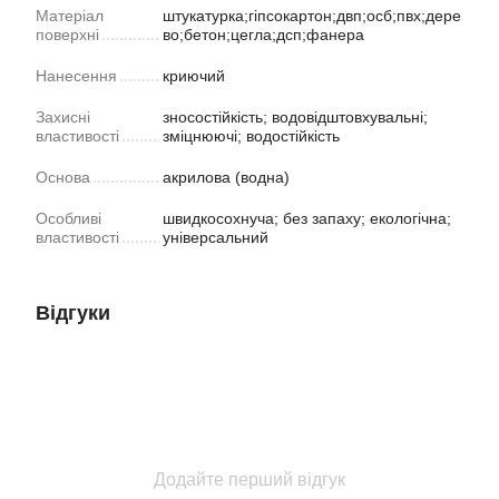
Матеріал
штукатурка;гіпсокартон;двп;осб;пвх;дере
поверхні
во;бетон;цегла;дсп;фанера
Нанесення
криючий
Захисні
зносостійкість; водовідштовхувальні;
властивості
зміцнюючі; водостійкість
Основа
акрилова (водна)
Особливі
швидкосохнуча; без запаху; екологічна;
властивості
універсальний
Відгуки
Додайте перший відгук