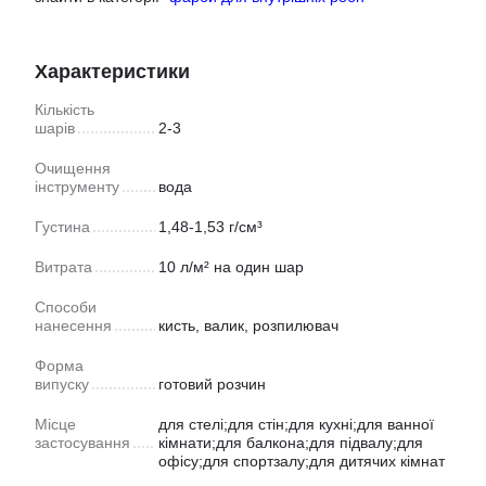
Характеристики
Кількість
шарів
2-3
Очищення
інструменту
вода
Густина
1,48-1,53 г/см³
Витрата
10 л/м² на один шар
Способи
нанесення
кисть, валик, розпилювач
Форма
випуску
готовий розчин
Місце
для стелі;для стін;для кухні;для ванної
застосування
кімнати;для балкона;для підвалу;для
офісу;для спортзалу;для дитячих кімнат