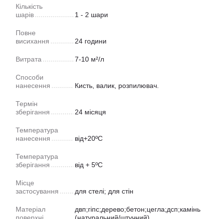
Кількість
шарів
1 - 2 шари
Повне
висихання
24 години
Витрата
7-10 м²/л
Способи
нанесення
Кисть, валик, розпилювач.
Термін
зберігання
24 місяця
Температура
нанесення
від+20ºС
Температура
зберігання
від + 5ºС
Місце
застосування
для стелі; для стін
Матеріал
двп;гіпс;дерево;бетон;цегла;дсп;камінь
поверхні
(натуральний/штучний)