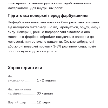
шпалерами та іншими рулонними оздоблювальними
матеріалами. Для внутрішніх робіт.
Підготовка поверхні перед фарбуванням
Пофарбована поверхня повинна бути ретельно очищена
від неміцного матеріалу, що відшаровується, бруду, жиру і
пилу. Поверхні, раніше пофарбовані емалевою або
масляною фарбою, обробити наждачним папером до
матовості, пил ретельно видалити. Сильно забруднені
або жирні поверхні промити 3-5% розчином соди, потім
обполоснути водою і висушити.
Характеристики
Час
висихання
1 - 2 години
Час висихання
на відлип
30 хвилин
Другий шар
12 годин