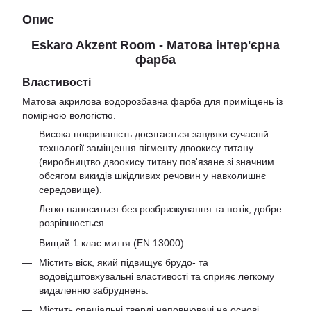
Опис
Eskaro Akzent Room - Матова інтер'єрна
фарба
Властивості
Матова акрилова водорозбавна фарба для приміщень із
помірною вологістю.
Висока покриваність досягається завдяки сучасній
технології заміщення пігменту двоокису титану
(виробництво двоокису титану пов'язане зі значним
обсягом викидів шкідливих речовин у навколишнє
середовище).
Легко наноситься без розбризкування та потік, добре
розрівнюється.
Вищий 1 клас миття (EN 13000).
Містить віск, який підвищує брудо- та
водовідштовхувальні властивості та сприяє легкому
видаленню забруднень.
Містить спеціальні тверді наповнювачі на основі