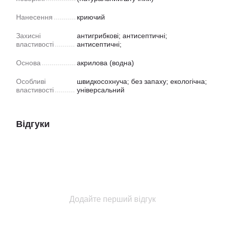
Нанесення
криючий
Захисні
антигрибкові; антисептичні;
властивості
антисептичні;
Основа
акрилова (водна)
Особливі
швидкосохнуча; без запаху; екологічна;
властивості
універсальний
Відгуки
Додайте перший відгук