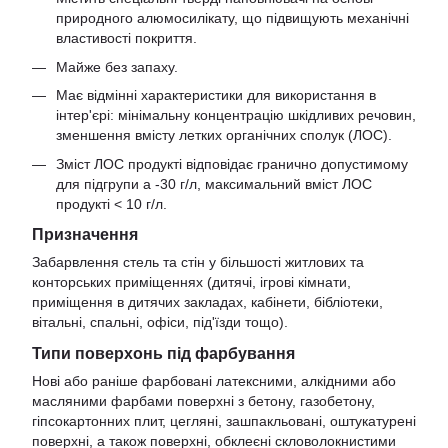
природного алюмосилікату, що підвищують механічні
властивості покриття.
Майже без запаху.
Має відмінні характеристики для використання в
інтер'єрі: мінімальну концентрацію шкідливих речовин,
зменшення вмісту летких органічних сполук (ЛОС).
Зміст ЛОС продукті відповідає гранично допустимому
для підгрупи a -30 г/л, максимальний вміст ЛОС
продукті < 10 г/л.
Призначення
Забарвлення стель та стін у більшості житлових та
конторських приміщеннях (дитячі, ігрові кімнати,
приміщення в дитячих закладах, кабінети, бібліотеки,
вітальні, спальні, офіси, під'їзди тощо).
Типи поверхонь під фарбування
Нові або раніше фарбовані латексними, алкідними або
масляними фарбами поверхні з бетону, газобетону,
гіпсокартонних плит, цегляні, зашпакльовані, оштукатурені
поверхні, а також поверхні, обклеєні скловолокнистими