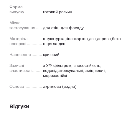
Форма
випуску
готовий розчин
Місце
застосування
для стін; для фасаду
Матеріал
штукатурка;гіпсокартон;двп;дерево;бето
поверхні
н;цегла;дсп
Нанесення
криючий
Захисні
з УФ-фільтром; зносостійкість;
властивості
водовідштовхувальні; зміцнюючі;
морозостійкі
Основа
акрилова (водна)
Відгуки