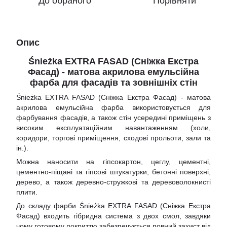
До обраного
Порівняти
Опис
Śnieżka EXTRA FASAD (Сніжка Екстра
Фасад) - матова акрилова емульсійна
фарба для фасадів та зовнішніх стін
Śnieżka EXTRA FASAD (Сніжка Екстра Фасад) - матова
акрилова емульсійна фарба використовується для
фарбування фасадів, а також стін усередині приміщень з
високим експлуатаційним навантаженням (холи,
коридори, торгові приміщення, сходові прольоти, зали та
ін.).
Можна наносити на гіпсокартон, цеглу, цементні,
цементно-піщані та гіпсові штукатурки, бетонні поверхні,
дерево, а також деревно-стружкові та деревоволокнисті
плити.
До складу фарби Śnieżka EXTRA FASAD (Сніжка Екстра
Фасад) входить гібридна система з двох смол, завдяки
чому готовому покриттю забезпечується повний захист від