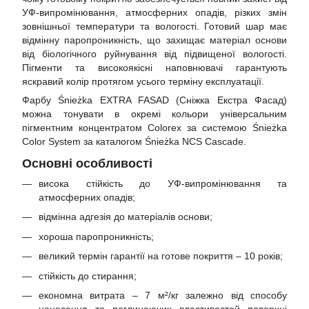
УФ-випромінювання, атмосферних опадів, різких змін
зовнішньої температури та вологості. Готовий шар має
відмінну паропроникність, що захищає матеріал основи
від біологічного руйнування від підвищеної вологості.
Пігменти та високоякісні наповнювачі гарантують
яскравий колір протягом усього терміну експлуатації.
Фарбу Śnieżka EXTRA FASAD (Сніжка Екстра Фасад)
можна тонувати в окремі кольори універсальним
пігментним концентратом Colorex за системою Śnieżka
Color System
за каталогом Śnieżka NCS Cascade.
Основні особливості
висока стійкість до УФ-випромінювання та
атмосферних опадів;
відмінна адгезія до матеріалів основи;
хороша паропроникність;
великий термін гарантії на готове покриття – 10 років;
стійкість до стирання;
економна витрата – 7 м²/кг залежно від способу
нанесення та поглинаючих властивостей поверхні