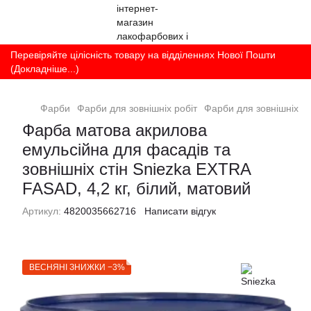
Перевіряйте цілісність товару на відділеннях Нової Пошти
(Докладніше...)
Фарби
Фарби для зовнішніх робіт
Фарби для зовнішніх ро
Фарба матова акрилова
емульсійна для фасадів та
зовнішніх стін Sniezka EXTRA
FASAD, 4,2 кг, білий, матовий
Артикул:
4820035662716
Написати відгук
ВЕСНЯНІ ЗНИЖКИ −3%