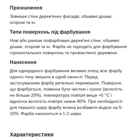
Призначення
Зовнішні стіни дерев'яних фасадів, обшивні дошки,
огорожі та ін.
Типи поверхонь під фарбування
Нові або раніше пофарбовані дерев'яні стіни, обшивні
дошки, огорожі та ін. Фарба не підходить для фарбування
горизонтальних поверхонь та промасленої деревини.
Нанесення
Для однорідного фарбування великих площ всю фарбу
одного тону змішати в одній ємності. Перед
застосуванням фарбу ретельно перемішати. Поверхня,
що фарбується, повинна бути чистою і сухою (вологість
не більше 20%), температура повітря вище +5 °С і
відносна вологість повітря нижче 80%. При необхідності
для першого шару фарбу можна розбавити водою на 5-
10%. Фарба наноситься в 1-2 шари.
Характеристики