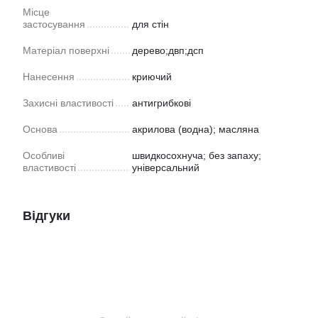
Місце
застосування
для стін
Матеріал поверхні
дерево;двп;дсп
Нанесення
криючий
Захисні властивості
антигрибкові
Основа
акрилова (водна); масляна
Особливі
швидкосохнуча; без запаху;
властивості
універсальний
Відгуки