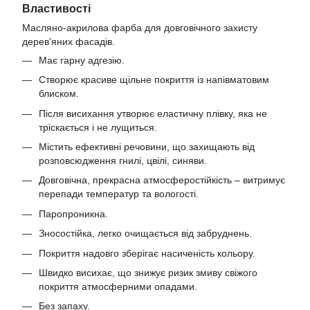
Властивості
Масляно-акрилова фарба для довговічного захисту
дерев'яних фасадів.
Має гарну адгезію.
Створює красиве щільне покриття із напівматовим
блиском.
Після висихання утворює еластичну плівку, яка не
тріскається і не лущиться.
Містить ефективні речовини, що захищають від
розповсюдження гнилі, цвілі, синяви.
Довговічна, прекрасна атмосферостійкість – витримує
перепади температур та вологості.
Паропроникна.
Зносостійка, легко очищається від забруднень.
Покриття надовго зберігає насиченість кольору.
Швидко висихає, що знижує ризик змиву свіжого
покриття атмосферними опадами.
Без запаху.