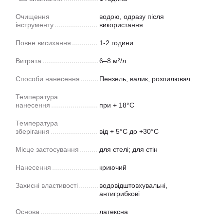
Очищення
водою, одразу після
інструменту
використання.
Повне висихання
1-2 години
Витрата
6–8 м²/л
Способи нанесення
Пензель, валик, розпилювач.
Температура
нанесення
при + 18°С
Температура
зберігання
від + 5°С до +30°С
Місце застосування
для стелі; для стін
Нанесення
криючий
Захисні властивості
водовідштовхувальні,
антигрибкові
Основа
латексна