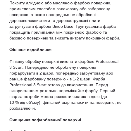
Покриту алкідною або масляною фарбою поверхню,
промисловим способом залаковану або забарвлену
поверхню, а також попередньо не оброблені
деревоволокнистими та деревостружкові плити
загрунтувати фарбою Bindo Base. Грунтувальна фарба
покращить прилипання між покривною фарбою та
базовою поверхнею та знизить витрату покривної фарби.
Фінішне оздоблення
Фінішну обробку поверхні виконати фарбою Professional
3 Svart. Попередньо не оброблену поверхню
пофарбувати в 2 шари, попередньо загрунтовану або
раніше фарбовану поверхню - в 1-2 шари. Фарба
Professional 3 Svart готова до використання. Перед
використанням ретельно перемішайте фарбу. Перший
шар за потреби можна розвести чистою водою (до
10 % від об'єму), фінішний шар наносити на поверхню, не
розбавляючи.
Очищення пофарбованої поверхні