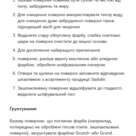
пилу, забруднень та жиру.
Для очищення поверхні використовувати теплу воду,
для очищення дуже забрудненої поверхні також
підходящий засіб для чищення.
Видалити стару облуплену фарбу, слабко пов'язані
шари на поверхні очистити до міцної основи.
Для досягнення найкращого прилипання
поверхню, раніше вкриту масляною або алкідною
фарбою, обробити шліфувальним папером.
Отвори та щілини на поверхні заповнити відповідною
шпаклівкою з асортименту продукції Sadolin.
Зашпаклювану поверхню відшліфувати до гладкості,
видалити шліфувальний пил.
Грунтування
Базову поверхню, що поглинає фарби (наприклад,
попередньо не оброблені гіпсові плити, зашпакльовані
поверхні), загрунтувати фарбою Grund+ або Grund.