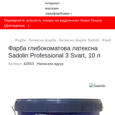
Перевіряйте цілісність товару на відділеннях Нової Пошти
(Докладніше...)
Фарби
Латексна фарба
Латексна фарба Sadolin
Фарба г
Фарба глибокоматова латексна
Sadolin Professional 3 Svart, 10 л
Артикул:
42653
Написати відгук