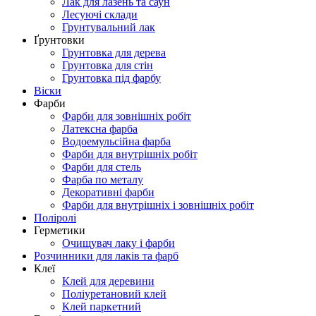
Лак для лазень та саун
Лесуючі склади
Грунтувальний лак
Ґрунтовки
Грунтовка для дерева
Грунтовка для стін
Грунтовка під фарбу
Віски
Фарби
Фарби для зовнішніх робіт
Латексна фарба
Водоемульсійна фарба
Фарби для внутрішніх робіт
Фарби для стель
Фарба по металу
Декоративні фарби
Фарби для внутрішніх і зовнішніх робіт
Поліролі
Герметики
Очищувач лаку і фарби
Розчинники для лаків та фарб
Клеї
Клей для деревини
Поліуретановий клей
Клей паркетний