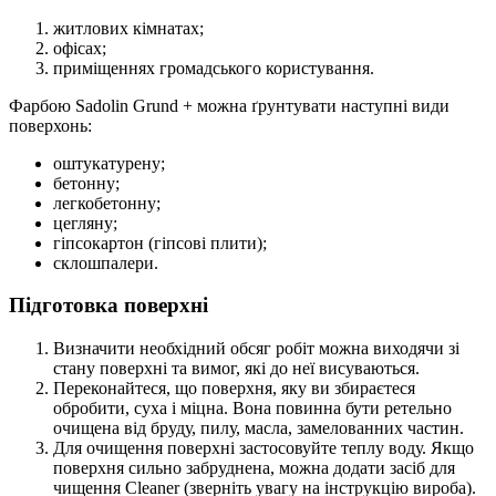
житлових кімнатах;
офісах;
приміщеннях громадського користування.
Фарбою Sadolin Grund + можна ґрунтувати наступні види
поверхонь:
оштукатурену;
бетонну;
легкобетонну;
цегляну;
гіпсокартон (гіпсові плити);
склошпалери.
Підготовка поверхні
Визначити необхідний обсяг робіт можна виходячи зі
стану поверхні та вимог, які до неї висуваються.
Переконайтеся, що поверхня, яку ви збираєтеся
обробити, суха і міцна. Вона повинна бути ретельно
очищена від бруду, пилу, масла, замелованних частин.
Для очищення поверхні застосовуйте теплу воду. Якщо
поверхня сильно забруднена, можна додати засіб для
чищення Cleaner (зверніть увагу на інструкцію вироба).