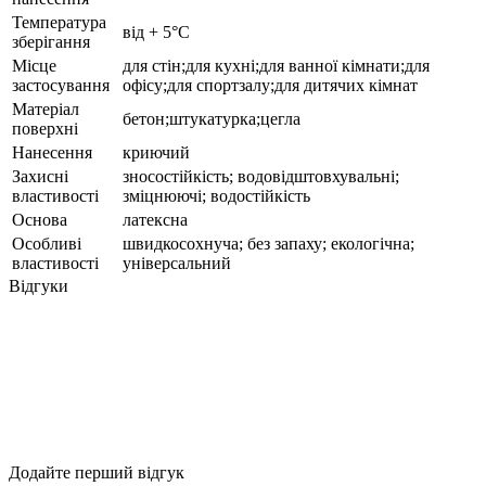
Температура
від + 5°С
зберігання
Місце
для стін;для кухні;для ванної кімнати;для
застосування
офісу;для спортзалу;для дитячих кімнат
Матеріал
бетон;штукатурка;цегла
поверхні
Нанесення
криючий
Захисні
зносостійкість; водовідштовхувальні;
властивості
зміцнюючі; водостійкість
Основа
латексна
Особливі
швидкосохнуча; без запаху; екологічна;
властивості
універсальний
Відгуки
Додайте перший відгук