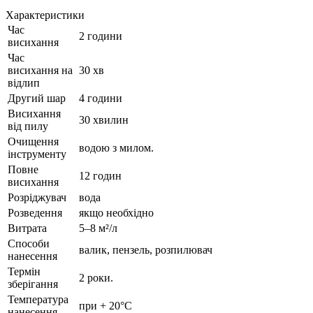
Характеристики
Час
2 години
висихання
Час
висихання на
30 хв
відлип
Другий шар
4 години
Висихання
30 хвилин
від пилу
Очищення
водою з милом.
інструменту
Повне
12 годин
висихання
Розріджувач
вода
Розведення
якщо необхідно
Витрата
5–8 м²/л
Способи
валик, пензель, розпилювач
нанесення
Термін
2 роки.
зберігання
Температура
при + 20°С
нанесення