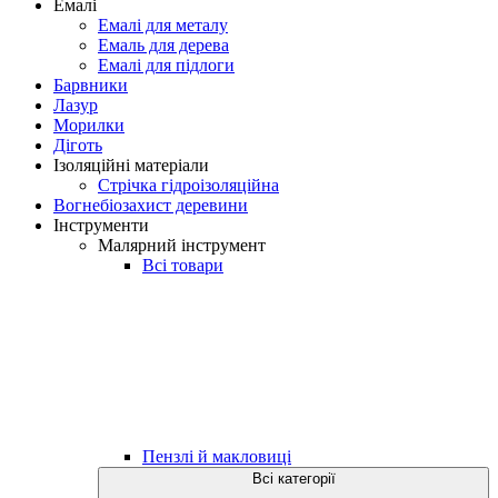
Емалі
Емалі для металу
Емаль для дерева
Емалі для підлоги
Барвники
Лазур
Морилки
Діготь
Ізоляційні матеріали
Стрічка гідроізоляційна
Вогнебіозахист деревини
Інструменти
Малярний інструмент
Всі товари
Пензлі й макловиці
Всі категорії