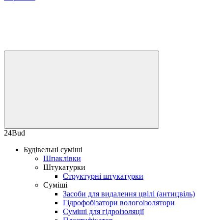
24Bud
Будівельні суміші
Шпаклівки
Штукатурки
Структурні штукатурки
Суміші
Засоби для видалення цвілі (антицвіль)
Гідрофобізатори вологоізолятори
Суміші для гідроізоляції