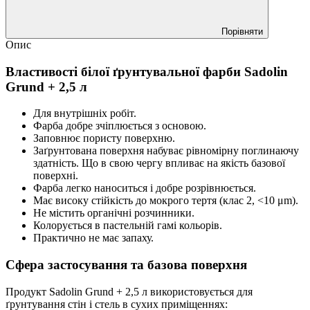
Порівняти
Опис
Властивості білої ґрунтувальної фарби Sadolin
Grund + 2,5 л
Для внутрішніх робіт.
Фарба добре зчіплюється з основою.
Заповнює пористу поверхню.
Заґрунтована поверхня набуває рівномірну поглинаючу
здатність. Що в свою чергу впливає на якість базової
поверхні.
Фарба легко наноситься і добре розрівнюється.
Має високу стійкість до мокрого тертя (клас 2, <10 μm).
Не містить органічні розчинники.
Колорується в пастельній гамі кольорів.
Практично не має запаху.
Сфера застосування та базова поверхня
Продукт Sadolin Grund + 2,5 л використовується для
ґрунтування стін і стель в сухих приміщеннях: