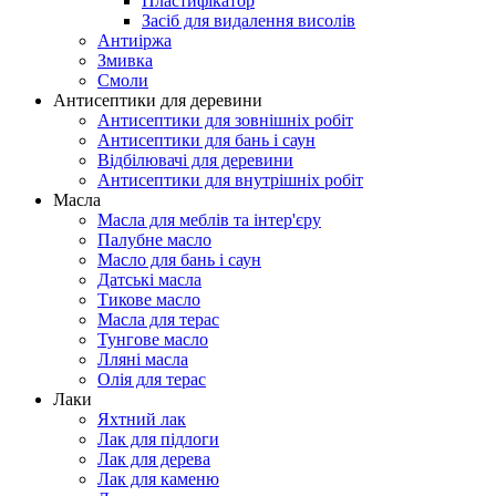
Пластифікатор
Засіб для видалення висолів
Антиіржа
Змивка
Смоли
Антисептики для деревини
Антисептики для зовнішніх робіт
Антисептики для бань і саун
Відбілювачі для деревини
Антисептики для внутрішніх робіт
Масла
Масла для меблів та інтер'єру
Палубне масло
Масло для бань і саун
Датські масла
Тикове масло
Масла для терас
Тунгове масло
Лляні масла
Олія для терас
Лаки
Яхтний лак
Лак для підлоги
Лак для дерева
Лак для каменю