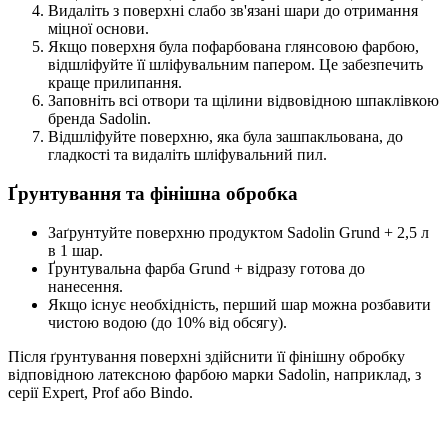
Видаліть з поверхні слабо зв'язані шари до отримання
міцної основи.
Якщо поверхня була пофарбована глянсовою фарбою,
відшліфуйте її шліфувальним папером. Це забезпечить
краще прилипання.
Заповніть всі отвори та щілини відвовідною шпаклівкою
бренда Sadolin.
Відшліфуйте поверхню, яка була зашпакльована, до
гладкості та видаліть шліфувальний пил.
Ґрунтування та фінішна обробка
Заґрунтуйте поверхню продуктом Sadolin Grund + 2,5 л
в 1 шар.
Ґрунтувальна фарба Grund + відразу готова до
нанесення.
Якщо існує необхідність, перший шар можна розбавити
чистою водою (до 10% від обсягу).
Після ґрунтування поверхні здійснити її фінішну обробку
відповідною латексною фарбою марки Sadolin, наприклад, з
серії Expert, Prof або Bindo.