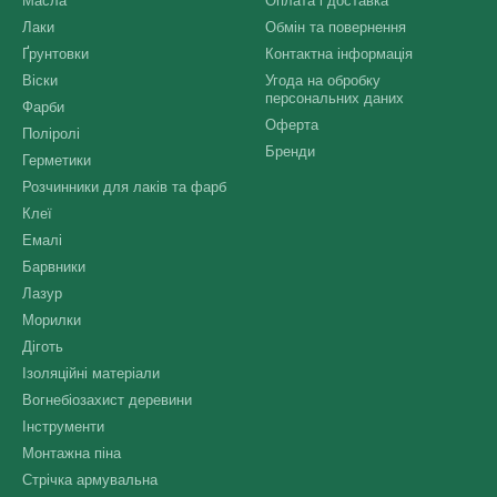
Масла
Оплата і доставка
Лаки
Обмін та повернення
Ґрунтовки
Контактна інформація
Віски
Угода на обробку
персональних даних
Фарби
Оферта
Поліролі
Бренди
Герметики
Розчинники для лаків та фарб
Клеї
Емалі
Барвники
Лазур
Морилки
Діготь
Ізоляційні матеріали
Вогнебіозахист деревини
Інструменти
Монтажна піна
Стрічка армувальна