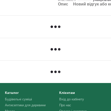
Опис
Новий відгук або 
Каталог
Клієнтам
Будівельні суміші
Вхід до кабінету
Антисептики для деревини
Про нас