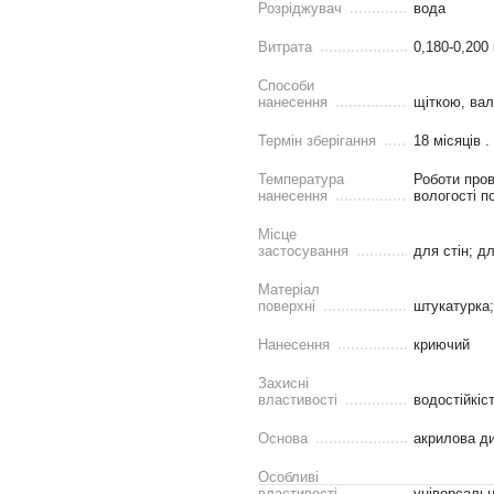
Розріджувач
вода
Витрата
0,180-0,200 
Способи
нанесення
щіткою, ва
Термін зберігання
18 місяців .
Температура
Роботи пров
нанесення
вологості п
Місце
застосування
для стін; д
Матеріал
поверхні
штукатурка;
Нанесення
криючий
Захисні
властивості
водостійкіс
Основа
акрилова д
Особливі
властивості
універсаль