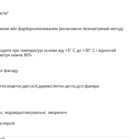
кг/м²
ликом або фарборозпилювачем (включаючи безповітряний метод)
одити при температурі основи від +5° С до +30° С і відносній
овітря нижче 80%.
ля фасаду
гіпсокартон;двп;осб;дерево;бетон;цегла;дсп;фанера
ть; водовідштовхувальні; зміцнюючі
исперсія
ний