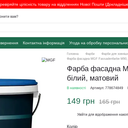
ревіряйте цілісність товару на відділеннях Нової Пошти (Докладніше.
онити вам?
овернення
Контактна інформація
Угода на обробку персональни
Головна
Фарби
Фарби для зовнішн
Фарба фасадна MGF Fassadenfarbe M90, 1,
Фарба фасадна MG
білий, матовий
В наявності
Артикул: 778674849
149 грн
165 грн
Увійти
для відображення накоп
%
Колір