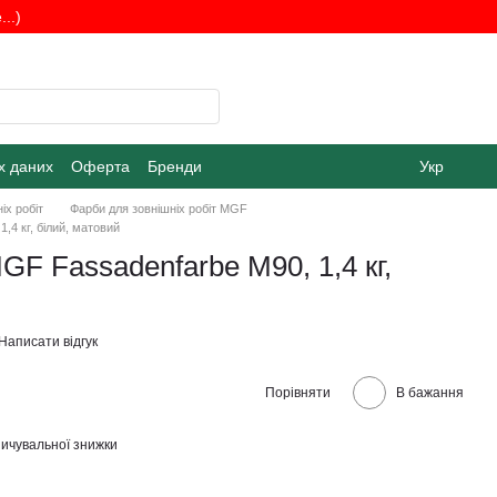
..)
х даних
Оферта
Бренди
Укр
іх робіт
Фарби для зовнішніх робіт MGF
4 кг, білий, матовий
F Fassadenfarbe M90, 1,4 кг,
Написати відгук
Порівняти
В бажання
ичувальної знижки