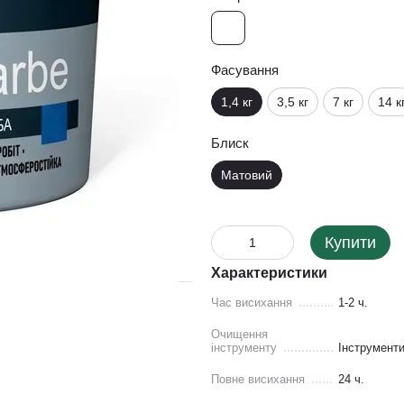
Фасування
1,4 кг
3,5 кг
7 кг
14 к
Блиск
Матовий
Купити
Характеристики
Час висихання
1-2 ч.
Очищення
інструменту
Інструменти
Повне висихання
24 ч.