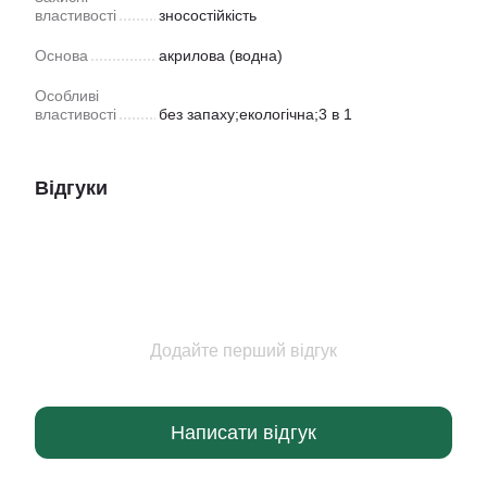
властивості
зносостійкість
Основа
акрилова (водна)
Особливі
властивості
без запаху;екологічна;3 в 1
Відгуки
Додайте перший відгук
Написати відгук