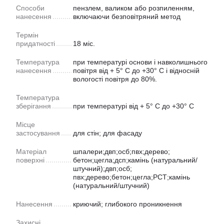
Способи
пензлем, валиком або розпиленням,
нанесення
включаючи безповітряний метод
Термін
придатності
18 міс.
Температура
при температурі основи і навколишнього
нанесення
повітря від + 5° С до +30° С і відносній
вологості повітря до 80%.
Температура
зберігання
при температурі від + 5° С до +30° С
Місце
застосування
для стін; для фасаду
Матеріал
шпалери;двп;осб;пвх;дерево;
поверхні
бетон;цегла;дсп;камінь (натуральний/
штучний);двп;осб;
пвх;дерево;бетон;цегла;РСТ;камінь
(натуральний/штучний)
Нанесення
криючий; глибокого проникнення
Захисні