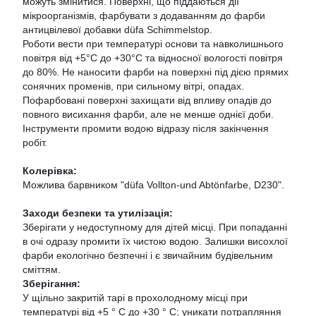
можуть змінитися. Поверхні, що піддаються дії
мікроорганізмів, фарбувати з додаванням до фарби
антицвілевої добавки düfa Schimmelstop.
Роботи вести при температурі основи та навколишнього
повітря від +5°С до +30°С та відносної вологості повітря
до 80%. Не наносити фарби на поверхні під дією прямих
сонячних променів, при сильному вітрі, опадах.
Пофарбовані поверхні захищати від впливу опадів до
повного висихання фарби, але не менше однієї доби.
Інструменти промити водою відразу після закінчення
робіт.
Колерівка:
Можлива барвником "düfa Vollton-und Abtönfarbe, D230".
Заходи безпеки та утилізація:
Зберігати у недоступному для дітей місці. При попаданні
в очі одразу промити їх чистою водою. Залишки висохлої
фарби екологічно безпечні і є звичайним будівельним
сміттям.
Зберігання:
У щільно закритій тарі в прохолодному місці при
температурі від +5 ° С до +30 ° С; уникати потрапляння