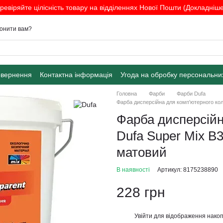
ревіряйте цілісність товару на відділеннях Нової Пошти (Докладніше.
онити вам?
овернення
Контактна інформація
Угода на обробку персональни
Головна
Фарби
Фарби Dufa
Фарба дисперсійна для комп'ютерного кол
Фарба дисперсійн
Dufa Super Mix В3
матовий
В наявності
Артикул: 8175238890
228 грн
Увійти
для відображення накоп
%