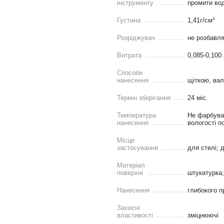
інструменту
промити во
Густина
1,41г/см³
Розріджувач
не розбавл
Витрата
0,085-0,100 
Способи
нанесення
щіткою, ва
Термін зберігання
24 міс.
Температура
Не фарбуват
нанесення
вологості п
Місце
застосування
для стелі; 
Матеріал
поверхні
штукатурка;
Нанесення
глибокого п
Захисні
властивості
зміцнюючі