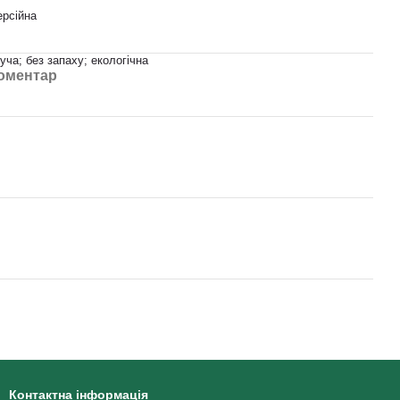
ерсійна
ча; без запаху; екологічна
коментар
Контактна інформація