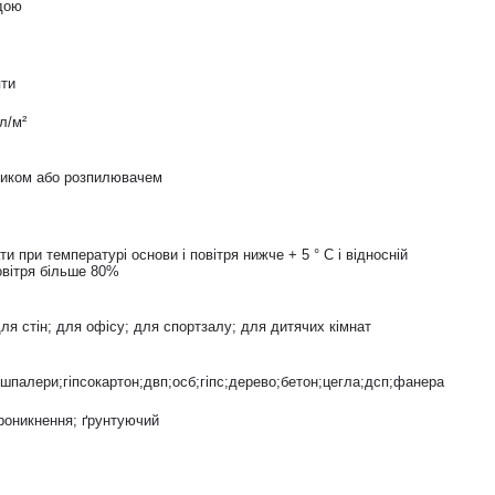
дою
яти
л/м²
ликом або розпилювачем
и при температурі основи і повітря нижче + 5 ° С і відносній
овітря більше 80%
для стін; для офісу; для спортзалу; для дитячих кімнат
шпалери;гіпсокартон;двп;осб;гіпс;дерево;бетон;цегла;дсп;фанера
роникнення; ґрунтуючий