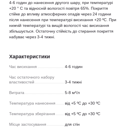
4-6 годин до нанесення другого шару, при температурі
+20 ° C та відносній вологості повітря 65%. Покриття
стійке до впливу атмосферних опадів через 24 години
після нанесення при температурі висихання +20 ºС. При
нижчій температурі та вищій вологості час висихання
збільшується. Остаточну стійкість до стирання покриття
набуває через 3-4 тижні.
Характеристики
Час висихання
4-6 годин
Час остаточного набору
властивостей
3-4 тижні
Витрата
5-8 м²/л
Температура нанесення
від +5 ºС до +30 ºС
Температура зберігання
від +5 ºС до +30 ºС
Місце застосування
для стін