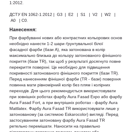
1:2012.
ДСТУ EN 1062-1:2012 | G3 | E2 | S1 | V2 | W2 |
A0 | С0.
Нанесення:
При фарбуванні нових або контрастних кольорових основ
необхідно нанести 1-2 шари ґрунтувальної білої
фасадної фарби (бази А), яка затонована в колір
максимально близька до кольору затонованого фінішного
покриття (бази TR), так щоб у результаті досягнуто повне
перекриття поверхні. Це необхідно для підвищення
покривності затонованого фінішного покриття (бази TR).
Перед нанесенням фінішної фарби (TR - бази) поверхня
повинна мати рівномірний колір без плям і колірних
переходів. Для цього рекомендується використовувати
при зовнішніх роботах фарбу Aura Fasad Expo або фарбу
Aura Fasad Fort, а при внутрішніх роботах - фарбу Aura
Mattlatex. Фарбу Aura Fasad TR використовувати лише у
затонованому (за системою Eskarocolor) вигляді. Перед
застосуванням затоновану фарбу Aura Fasad TR
ретельно перемішати. Наносити на правильно
підготовлену поверхню валиком, пензлем або