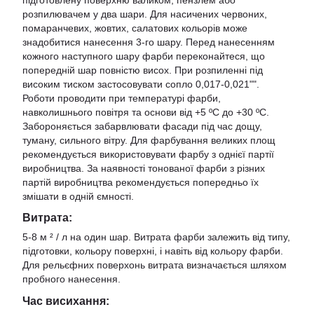
розпилювачем у два шари. Для насичених червоних,
помаранчевих, жовтих, салатових кольорів може
знадобитися нанесення 3-го шару. Перед нанесенням
кожного наступного шару фарби переконайтеся, що
попередній шар повністю висох. При розпиленні під
високим тиском застосовувати сопло 0,017-0,021"".
Роботи проводити при температурі фарби,
навколишнього повітря та основи від +5 ºС до +30 ºС.
Забороняється забарвлювати фасади під час дощу,
туману, сильного вітру. Для фарбування великих площ
рекомендується використовувати фарбу з однієї партії
виробництва. За наявності тонованої фарби з різних
партій виробництва рекомендується попередньо їх
змішати в одній ємності.
Витрата:
5-8 м ² / л на один шар. Витрата фарби залежить від типу,
підготовки, кольору поверхні, і навіть від кольору фарби.
Для рельєфних поверхонь витрата визначається шляхом
пробного нанесення.
Час висихання: