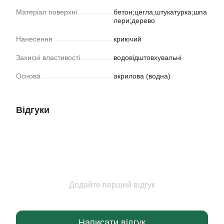
Матеріал поверхні
бетон;цегла;штукатурка;шпа
лери;дерево
Нанесення
криючий
Захисні властивості
водовідштовхувальні
Основа
акрилова (водна)
Відгуки
Додайте перший відгук
Написати відгук