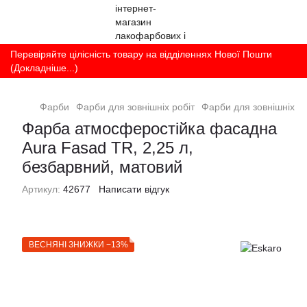
Перевіряйте цілісність товару на відділеннях Нової Пошти
(Докладніше...)
Фарби
Фарби для зовнішніх робіт
Фарби для зовнішніх ро
Фарба атмосферостійка фасадна
Aura Fasad TR, 2,25 л,
безбарвний, матовий
Артикул:
42677
Написати відгук
ВЕСНЯНІ ЗНИЖКИ −13%