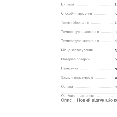
Витрата
1
Способи нанесення
К
Термін зберігання
2
Температура нанесення
п
Температура зберігання
в
Місце застосування
д
Матеріал поверхні
б
Нанесення
к
Захисні властивості
з
Основа
л
Особливі властивості
ш
Опис
Новий відгук або 