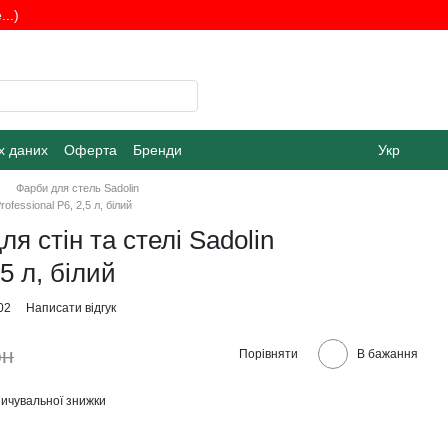
..)
х даних
Оферта
Бренди
Укр
Фарби для стель Sadolin
ofessional P6, 2,5 л, білий
я стін та стелі Sadolin
,5 л, білий
02
Написати відгук
рн
Порівняти
В бажання
ичувальної знижки