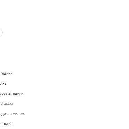
 години
0 хв
ерез 2 години
-3 шари
одою з милом.
2 годин