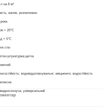
 л на 8 м²
исть, валик, розпилювач.
 роки.
ри + 20°С
ід + 5°С
ля стін
етон;штукатурка;цегла
риючий
носостійкість; водовідштовхувальні; зміцнюючі; водостійкість
атексна
видкосохнуча; універсальний
коментар