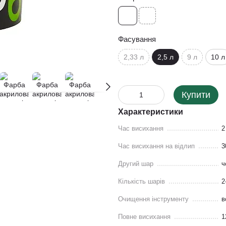
Фасування
2,33 л
2,5 л
9 л
10 л
Купити
Характеристики
Час висихання
2
Час висихання на відлип
3
Другий шар
ч
Кількість шарів
2
Очищення інструменту
в
Повне висихання
1