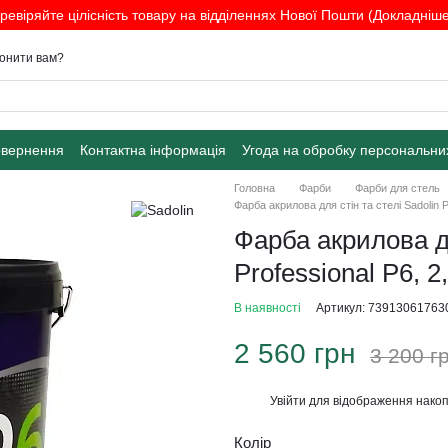
ревіряйте цілісність товару на відділеннях Нової Пошти (Докладніше.
онити вам?
овернення
Контактна інформація
Угода на обробку персональни
Головна
Фарби
Фарби для стель
Фарба акрилова для стін та стелі Sadolin Pr
Фарба акрилова дл
Professional P6, 2
В наявності
Артикул: 73913061763
2 560 грн
3 200 г
Увійти
для відображення накоп
%
Колір