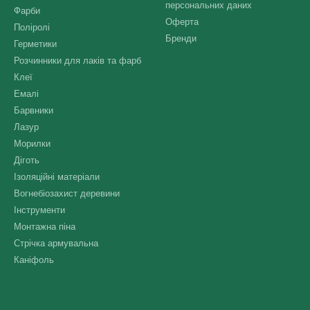
персональних даних
Фарби
Оферта
Поліролі
Бренди
Герметики
Розчинники для лаків та фарб
Клеї
Емалі
Барвники
Лазур
Морилки
Діготь
Ізоляційні матеріали
Вогнебіозахист деревини
Інструменти
Монтажна піна
Стрічка армувальна
Каніфоль