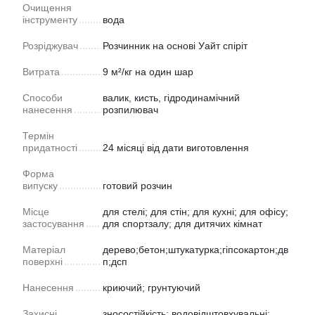
Очищення
інструменту
вода
Розріджувач
Розчинник на основі Уайт спіріт
Витрата
9 м²/кг на один шар
Способи
валик, кисть, гідродинамічний
нанесення
розпилювач
Термін
придатності
24 місяці від дати виготовлення
Форма
випуску
готовий розчин
Місце
для стелі; для стін; для кухні; для офісу;
застосування
для спортзалу; для дитячих кімнат
Матеріал
дерево;бетон;штукатурка;гіпсокартон;дв
поверхні
п;дсп
Нанесення
криючий; грунтуючий
Захисні
зносостійкість; водовідштовхувальні;