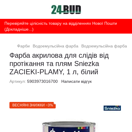
Перевіряйте цілісність товару на відділеннях Нової Пошти
(Докладніше...)
Фарби
Водоемульсійна фарба
Водоемульсійна фарба Sn
Фарба акрилова для слідів від
протікання та плям Sniezka
ZACIEKI-PLAMY, 1 л, білий
Артикул:
5903973016700
Написати відгук
ВЕСНЯНІ ЗНИЖКИ −3%