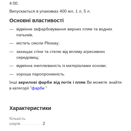
4:00.
Випускається в упаковках 400 мл, 1 л, 5 л.
Основні властивості
відмінне зафарбовування жирних плям та водних
патьоків;
містить смоли Plioway;
захищає стіни та стелю від впливу агресивних
середовищ;
відмінна зчеплюваність із матеріалами основи;
хороша паропроникність.
Інші
акрилові фарби від потік і плям
Ви можете знайти
в категорії "
фарби
"
Характеристики
Кількість
шарів
2