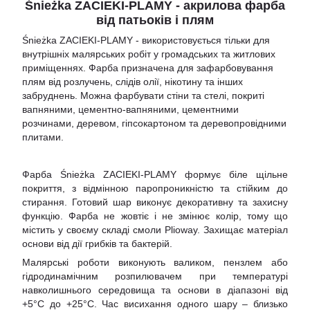
Śnieżka ZACIEKI-PLAMY - акрилова фарба
від патьоків і плям
Śnieżka ZACIEKI-PLAMY - використовується тільки для
внутрішніх малярських робіт у громадських та житлових
приміщеннях. Фарба призначена для зафарбовування
плям від розлучень, слідів олії, нікотину та інших
забруднень. Можна фарбувати стіни та стелі, покриті
вапняними, цементно-вапняними, цементними
розчинами, деревом, гіпсокартоном та деревопровідними
плитами.
Фарба Śnieżka ZACIEKI-PLAMY формує біле щільне
покриття, з відмінною паропроникністю та стійким до
стирання. Готовий шар виконує декоративну та захисну
функцію. Фарба не жовтіє і не змінює колір, тому що
містить у своєму складі смоли Plioway. Захищає матеріал
основи від дії грибків та бактерій.
Малярські роботи виконують валиком, пензлем або
гідродинамічним розпилювачем при температурі
навколишнього середовища та основи в діапазоні від
+5°С до +25°С. Час висихання одного шару – близько