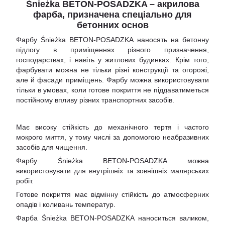
Śnieżka BETON-POSADZKA – акрилова
фарба, призначена спеціально для
бетонних основ
Фарбу Śnieżka BETON-POSADZKA наносять на бетонну
підлогу в приміщеннях різного призначення,
господарствах, і навіть у житлових будинках. Крім того,
фарбувати можна не тільки різні конструкції та огорожі,
але й фасади приміщень. Фарбу можна використовувати
тільки в умовах, коли готове покриття не піддаватиметься
постійному впливу різних транспортних засобів.
Має високу стійкість до механічного тертя і частого
мокрого миття, у тому числі за допомогою неабразивних
засобів для чищення.
Фарбу Śnieżka BETON-POSADZKA можна
використовувати для внутрішніх та зовнішніх малярських
робіт.
Готове покриття має відмінну стійкість до атмосферних
опадів і коливань температур.
Фарба Śnieżka BETON-POSADZKA наноситься валиком,