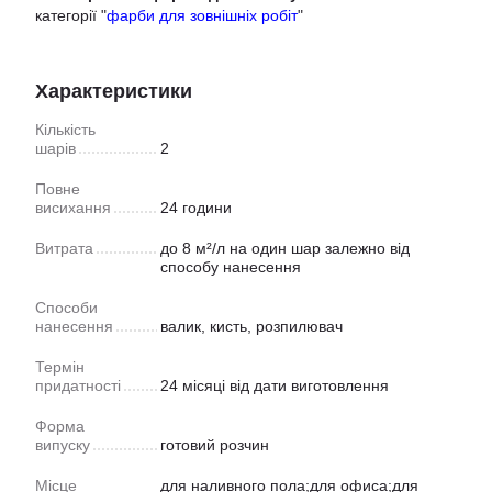
категорії "
фарби для зовнішніх робіт
"
Характеристики
Кількість
шарів
2
Повне
висихання
24 години
Витрата
до 8 м²/л на один шар залежно від
способу нанесення
Способи
нанесення
валик, кисть, розпилювач
Термін
придатності
24 місяці від дати виготовлення
Форма
випуску
готовий розчин
Місце
для наливного пола;для офиса;для