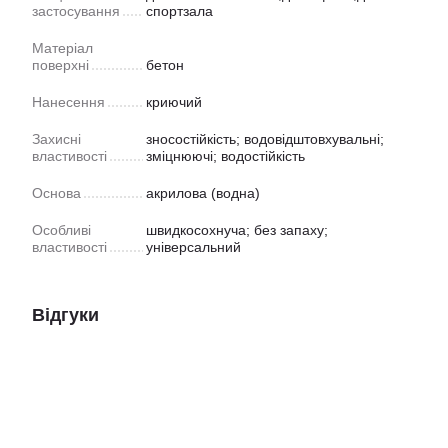
застосування
спортзала
Матеріал
поверхні
бетон
Нанесення
криючий
Захисні
зносостійкість; водовідштовхувальні;
властивості
зміцнюючі; водостійкість
Основа
акрилова (водна)
Особливі
швидкосохнуча; без запаху;
властивості
універсальний
Відгуки