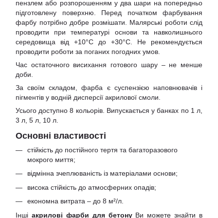
пензлем або розпорошенням у два шари на попередньо
підготовлену поверхню. Перед початком фарбування
фарбу потрібно добре розмішати. Малярські роботи слід
проводити при температурі основи та навколишнього
середовища від +10°С до +30°С. Не рекомендується
проводити роботи за поганих погодних умов.
Час остаточного висихання готового шару – не менше
доби.
За своїм складом, фарба є суспензією наповнювачів і
пігментів у водній дисперсії акрилової смоли.
Усього доступно 8 кольорів. Випускається у банках по 1 л,
3 л, 5 л, 10 л.
Основні властивості
стійкість до постійного тертя та багаторазового
мокрого миття;
відмінна зчеплюваність із матеріалами основи;
висока стійкість до атмосферних опадів;
економна витрата – до 8 м²/л.
Інші
акрилові фарби для бетону
Ви можете знайти в