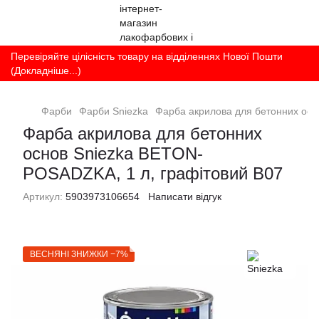
Перевіряйте цілісність товару на відділеннях Нової Пошти
(Докладніше...)
Фарби
Фарби Sniezka
Фарба акрилова для бетонних осн
Фарба акрилова для бетонних
основ Sniezka BETON-
POSADZKA, 1 л, графітовий В07
Артикул:
5903973106654
Написати відгук
ВЕСНЯНІ ЗНИЖКИ −7%