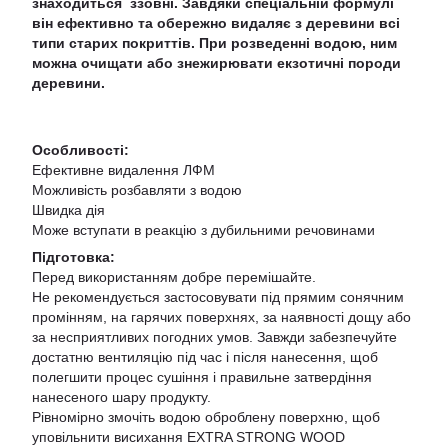
знаходиться ззовні. Завдяки спеціальній формулі
він ефективно та обережно видаляє з деревини всі
типи старих покриттів. При розведенні водою, ним
можна очищати або знежирювати екзотичні породи
деревини.
Особливості:
Ефективне видалення ЛФМ
Можливість розбавляти з водою
Швидка дія
Може вступати в реакцію з дубильними речовинами
Підготовка:
Перед використанням добре перемішайте.
Не рекомендується застосовувати під прямим сонячним
промінням, на гарячих поверхнях, за наявності дощу або
за несприятливих погодних умов. Завжди забезпечуйте
достатню вентиляцію під час і після нанесення, щоб
полегшити процес сушіння і правильне затвердіння
нанесеного шару продукту.
Рівномірно змочіть водою оброблену поверхню, щоб
уповільнити висихання EXTRA STRONG WOOD