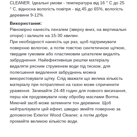
CLEANER. Ідеальні умови - температура від 16 ° C до 25
° C, відносна вологість повітря - від 45 до 65%, вологість
деревини 9-12%.
Використання:
Рівномірно нанесіть пензлем (зверху вниз, на вертикальні
опори) і залиште на 15-30 хвилин.
При необхідності нанесіть ще раз, щоб підтримувати
поверхню вологою, а потім товстою синтетичною щіткою,
твердим гумовим або пластиковим шпателем видаліть
забруднення. Найефективніше рештки матеріалу
видаляти рясним струменем води під тиском, для
полегшення видалення забруднень можна
використовувати щітку. Слід зважати що велика кількість
матеріалу при потраплянні на газон може спричинити
ураження. Зачекайте 24-48 годин для повного висихання,
перш ніж продовжувати нову обробку маслами Borma.
Миючий засіб може затемнити тон деревини. Щоб
нейтралізувати цей ефект, швидко змийте поверхню за
допомогою Exterior Wood Cleaner, а потім добре
промийте великою кількістю води.