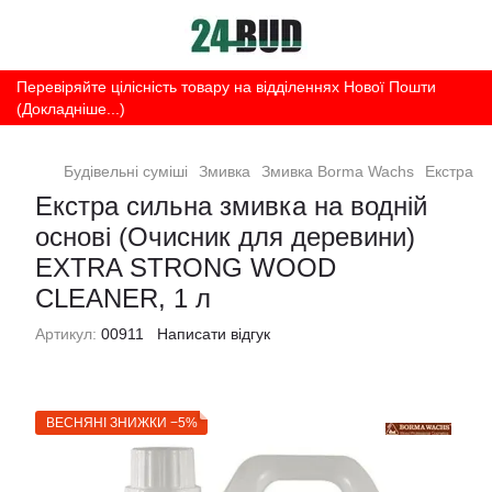
Перевіряйте цілісність товару на відділеннях Нової Пошти
(Докладніше...)
Будівельні суміші
Змивка
Змивка Borma Wachs
Екстра с
Екстра сильна змивка на водній
основі (Очисник для деревини)
EXTRA STRONG WOOD
CLEANER, 1 л
Артикул:
00911
Написати відгук
ВЕСНЯНІ ЗНИЖКИ −5%