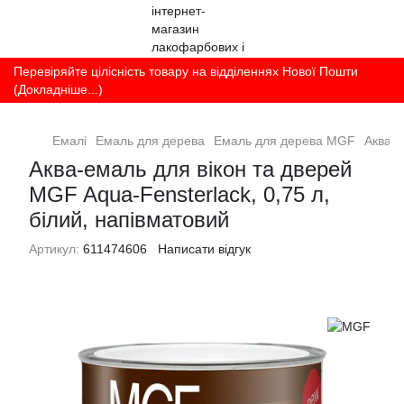
Перевіряйте цілісність товару на відділеннях Нової Пошти
(Докладніше...)
Емалі
Емаль для дерева
Емаль для дерева MGF
Аква-е
Аква-емаль для вікон та дверей
MGF Aqua-Fensterlack, 0,75 л,
білий, напівматовий
Артикул:
611474606
Написати відгук