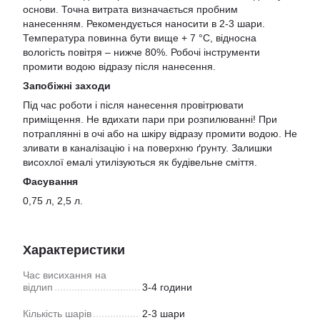
основи. Точна витрата визначається пробним
нанесенням. Рекомендується наносити в 2-3 шари.
Температура повинна бути вище + 7 °С, відносна
вологість повітря – нижче 80%. Робочі інструменти
промити водою відразу після нанесення.
Запобіжні заходи
Під час роботи і після нанесення провітрювати
приміщення. Не вдихати пари при розпилюванні! При
потраплянні в очі або на шкіру відразу промити водою. Не
зливати в каналізацію і на поверхню ґрунту. Залишки
висохлої емалі утилізуються як будівельне сміття.
Фасування
0,75 л, 2,5 л.
Характеристики
Час висихання на
відлип
3-4 години
Кількість шарів
2-3 шари