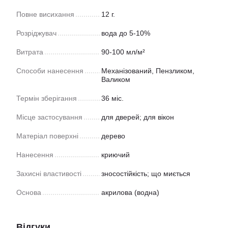
Повне висихання
12 г.
Розріджувач
вода до 5-10%
Витрата
90-100 мл/м²
Способи нанесення
Механізований, Пензликом,
Валиком
Термін зберігання
36 міс.
Місце застосування
для дверей; для вікон
Матеріал поверхні
дерево
Нанесення
криючий
Захисні властивості
зносостійкість; що миється
Основа
акрилова (водна)
Відгуки