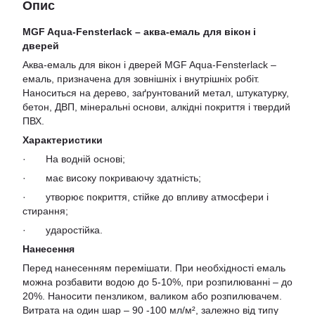
Опис
MGF Aqua-Fensterlack – аква-емаль для вікон і
дверей
Аква-емаль для вікон і дверей MGF Aqua-Fensterlack –
емаль, призначена для зовнішніх і внутрішніх робіт.
Наноситься на дерево, заґрунтований метал, штукатурку,
бетон, ДВП, мінеральні основи, алкідні покриття і твердий
ПВХ.
Характеристики
· На водній основі;
· має високу покриваючу здатність;
· утворює покриття, стійке до впливу атмосфери і
стирання;
· ударостійка.
Нанесення
Перед нанесенням перемішати. При необхідності емаль
можна розбавити водою до 5-10%, при розпилюванні – до
20%. Наносити пензликом, валиком або розпилювачем.
Витрата на один шар – 90 -100 мл/м², залежно від типу