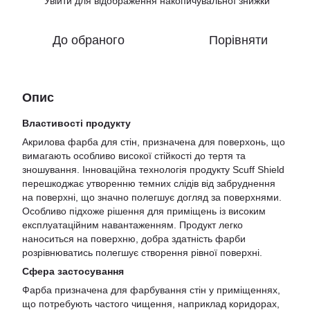
Увійти
для відображення накопичувальної знижки
%
До обраного
Порівняти
Опис
Властивості продукту
Акрилова фарба для стін, призначена для поверхонь, що
вимагають особливо високої стійкості до тертя та
зношування. Інноваційна технологія продукту Scuff Shield
перешкоджає утворенню темних слідів від забруднення
на поверхні, що значно полегшує догляд за поверхнями.
Особливо підхоже рішення для приміщень із високим
експлуатаційним навантаженням. Продукт легко
наноситься на поверхню, добра здатність фарби
розрівнюватись полегшує створення рівної поверхні.
Сфера застосування
Фарба призначена для фарбування стін у приміщеннях,
що потребують частого чищення, наприклад коридорах,