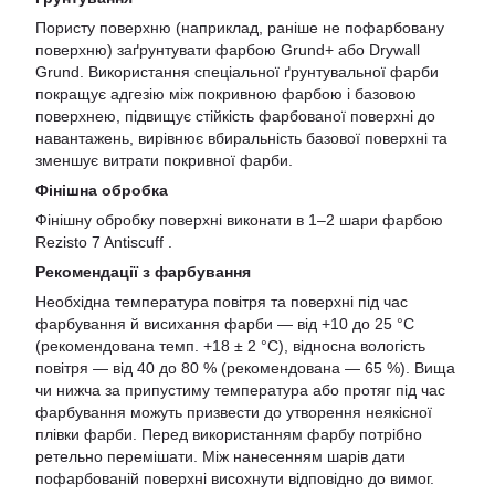
Пористу поверхню (наприклад, раніше не пофарбовану
поверхню) заґрунтувати фарбою Grund+ або Drywall
Grund. Використання спеціальної ґрунтувальної фарби
покращує адгезію між покривною фарбою і базовою
поверхнею, підвищує стійкість фарбованої поверхні до
навантажень, вирівнює вбиральність базової поверхні та
зменшує витрати покривної фарби.
Фінішна обробка
Фінішну обробку поверхні виконати в 1–2 шари фарбою
Rezisto 7 Antiscuff .
Рекомендації з фарбування
Необхідна температура повітря та поверхні під час
фарбування й висихання фарби — від +10 до 25 °C
(рекомендована темп. +18 ± 2 °C), відносна вологість
повітря — від 40 до 80 % (рекомендована — 65 %). Вища
чи нижча за припустиму температура або протяг під час
фарбування можуть призвести до утворення неякісної
плівки фарби. Перед використанням фарбу потрібно
ретельно перемішати. Між нанесенням шарів дати
пофарбованій поверхні висохнути відповідно до вимог.