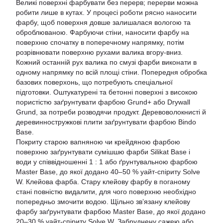
Великі поверхні фарбувати без перерв; перерви можна
робити лише в кутах. У процесі роботи рясно наносити
фарбу, щоб поверхня довше залишалася вологою та
оброблюваною. Фарбуючи стіни, наносити фарбу на
поверхню спочатку в поперечному напрямку, потім
розрівнювати поверхню рухами валика вгору-вниз.
Кожний останній рух валика по смузі фарби виконати в
одному напрямку по всій площі стіни. Попередня обробка
базових поверхонь, що потребують спеціальної
підготовки. Оштукатурені та бетонні поверхні з високою
пористістю заґрунтувати фарбою Grund+ або Drywall
Grund, за потреби розводячи продукт. Деревоволокнисті й
деревинностружкові плити заґрунтувати фарбою Bindo
Base.
Покриту старою вапняною чи крейдяною фарбою
поверхню заґрунтувати сумішшю фарби Silikat Base і
води у співвідношенні 1 : 1 або ґрунтувальною фарбою
Master Base, до якої додано 40–50 % уайт-спіриту Solve
W. Клейова фарба. Стару клейову фарбу в поганому
стані повністю видалити, для чого поверхню необхідно
попередньо змочити водою. Щільно зв’язану клейову
фарбу заґрунтувати фарбою Master Base, до якої додано
20–30 % уайт-спіриту Solve W. Забруднену сажею або