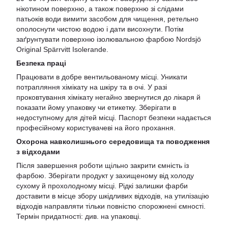
нікотином поверхню, а також поверхню зі слідами
патьоків води вимити засобом для чищення, ретельно
ополоснути чистою водою і дати висохнути. Потім
заґрунтувати поверхню ізолювальною фарбою Nordsjö
Original Spärrvitt Isolerande.
Безпека праці
Працювати в добре вентильованому місці. Уникати
потрапляння хімікату на шкіру та в очі. У разі
проковтування хімікату негайно звернутися до лікаря й
показати йому упаковку чи етикетку. Зберігати в
недоступному для дітей місці. Паспорт безпеки надається
професійному користувачеві на його прохання.
Охорона навколишнього середовища та поводження
з відходами
Після завершення роботи щільно закрити ємність із
фарбою. Зберігати продукт у захищеному від холоду
сухому й прохолодному місці. Рідкі залишки фарби
доставити в місце збору шкідливих відходів, на утилізацію
відходів направляти тільки повністю спорожнені ємності.
Термін придатності: див. на упаковці.