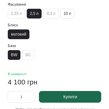
Фасування
2,33 л
2,5 л
9,3 л
10 л
Блиск
матовий
База
BW
BC
В наявності
4 100 грн
Купити