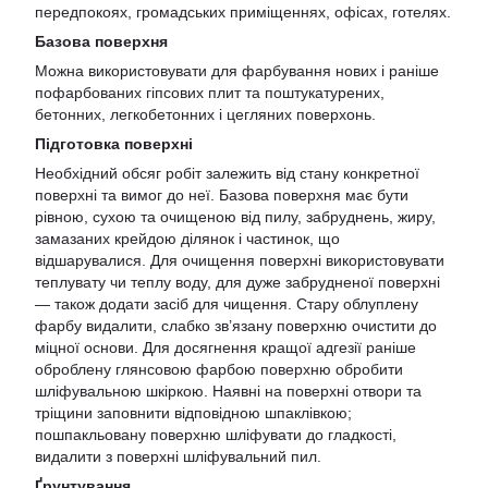
передпокоях, громадських приміщеннях, офісах, готелях.
Базова поверхня
Можна використовувати для фарбування нових і раніше
пофарбованих гіпсових плит та поштукатурених,
бетонних, легкобетонних і цегляних поверхонь.
Підготовка поверхні
Необхідний обсяг робіт залежить від стану конкретної
поверхні та вимог до неї. Базова поверхня має бути
рівною, сухою та очищеною від пилу, забруднень, жиру,
замазаних крейдою ділянок і частинок, що
відшарувалися. Для очищення поверхні використовувати
теплувату чи теплу воду, для дуже забрудненої поверхні
— також додати засіб для чищення. Стару облуплену
фарбу видалити, слабко зв’язану поверхню очистити до
міцної основи. Для досягнення кращої адгезії раніше
оброблену глянсовою фарбою поверхню обробити
шліфувальною шкіркою. Наявні на поверхні отвори та
тріщини заповнити відповідною шпаклівкою;
пошпакльовану поверхню шліфувати до гладкості,
видалити з поверхні шліфувальний пил.
Ґрунтування