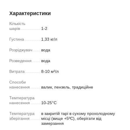
Характеристики
Кількість
шарів
1-2
Густина
1,33 кг/л
Розріджувач
вода
Розведення
вода
Витрата
8-10 м²/л
Способи
нанесення
валик, пензель, традиційне
Температура
нанесення
10-25°С
Температура
в закритій тарі в сухому прохолодному
зберігання
місці (вище +5ºC), оберігати від
замерзання