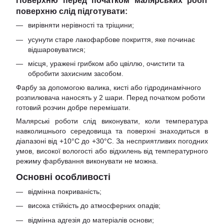
Поверхню перед початком малярських робіт
поверхню слід підготувати:
вирівняти нерівності та тріщини;
усунути старе лакофарбове покриття, яке починає
відшаровуватися;
місця, уражені грибком або цвіллю, очистити та
обробити захисним засобом.
Фарбу за допомогою валика, кисті або гідродинамічного
розпилювача наносять у 2 шари. Перед початком роботи
готовий розчин добре перемішати.
Малярські роботи слід виконувати, коли температура
навколишнього середовища та поверхні знаходиться в
діапазоні від +10°С до +30°С. За несприятливих погодних
умов, високої вологості або відхилень від температурного
режиму фарбування виконувати не можна.
Основні особливості
відмінна покриваність;
висока стійкість до атмосферних опадів;
відмінна адгезія до матеріалів основи;