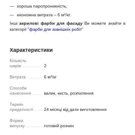
хороша паропроникність;
економна витрата – 6 м²/кг.
Інші
акрилові фарби для фасаду
Ви можете знайти в
категорії "
фарби для зовнішніх робіт
"
Характеристики
Кількість
шарів
2
Витрата
6 м²/кг
Способи
нанесення
валик, кисть, розпилення
Термін
придатності
24 місяці від дати виготовлення
Форма
випуску
готовий розчин