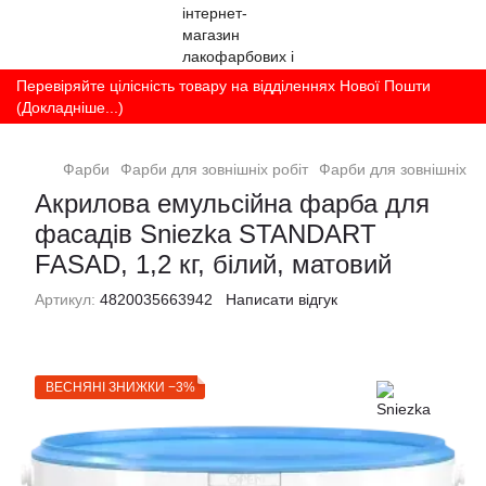
Перевіряйте цілісність товару на відділеннях Нової Пошти
(Докладніше...)
Фарби
Фарби для зовнішніх робіт
Фарби для зовнішніх ро
Акрилова емульсійна фарба для
фасадів Sniezka STANDART
FASAD, 1,2 кг, білий, матовий
Артикул:
4820035663942
Написати відгук
ВЕСНЯНІ ЗНИЖКИ −3%