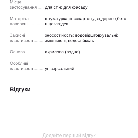
Місце
застосування
для стін; для фасаду
Матеріал
штукатурка;гіпсокартон;двп;дерево;бето
поверхні
н;цегла;дсп
Захисні
зносостійкість; водовідштовхувальні;
властивості
зміцнюючі; водостійкість
Основа
акрилова (водна)
Особливі
властивості
універсальний
Відгуки
Додайте перший відгук