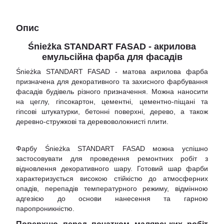
Опис
Śnieżka STANDART FASAD - акрилова
емульсійна фарба для фасадів
Śnieżka STANDART FASAD - матова акрилова фарба
призначена для декоративного та захисного фарбування
фасадів будівель різного призначення. Можна наносити
на цеглу, гіпсокартон, цементні, цементно-піщані та
гіпсові штукатурки, бетонні поверхні, дерево, а також
деревно-стружкові та деревоволокнисті плити.
Фарбу Śnieżka STANDART FASAD можна успішно
застосовувати для проведення ремонтних робіт з
відновлення декоративного шару. Готовий шар фарби
характеризується високою стійкістю до атмосферних
опадів, перепадів температурного режиму, відмінною
адгезією до основи нанесення та гарною
паропроникністю.