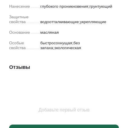
Нанесение
глубокого проникновения;грунтующий
Защитные
свойства
водоотталкивающие;укрепляющие
Основание
масляная
Особые
быстросохнущая;без
свойства
запаха;экологическая
Отзывы
Добавьте первый отзыв