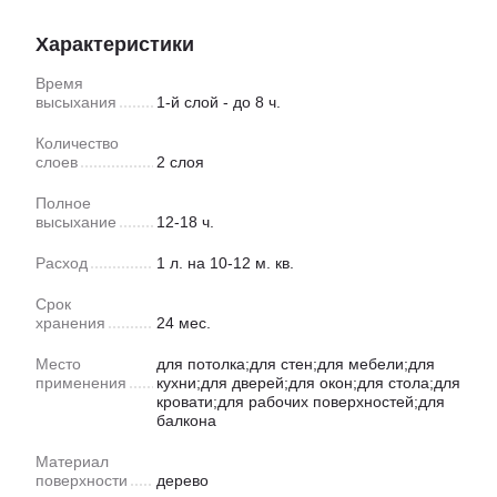
Характеристики
Время
высыхания
1-й слой - до 8 ч.
Количество
слоев
2 слоя
Полное
высыхание
12-18 ч.
Расход
1 л. на 10-12 м. кв.
Срок
хранения
24 мес.
Место
для потолка;для стен;для мебели;для
применения
кухни;для дверей;для окон;для стола;для
кровати;для рабочих поверхностей;для
балкона
Материал
поверхности
дерево