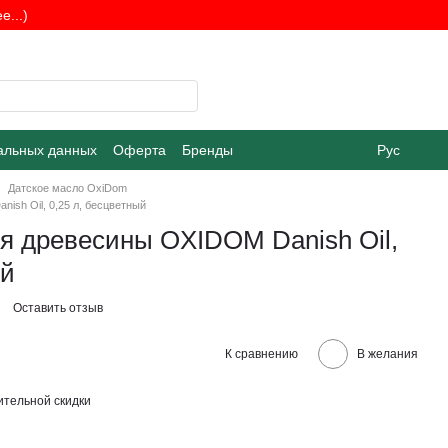
...)
альных данных
Оферта
Бренды
Рус
Датское масло OxiDom
ish Oil, 0,25 л, бесцветный
я древесины OXIDOM Danish Oil,
ый
Оставить отзыв
К сравнению
В желания
тельной скидки