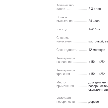
Количество
слоев
2-3 слоя
Полное
высыхание
24 часа
Расход
1л/14м2
Способы
нанесения
кисточкой, 
Срок годности
12 месяцев
Температура
нанесения
+15c - +25c
Температура
хранения
+15c - +25c
Место
для детских 
применения
поверхносте
окон;для пли
Материал
поверхности
дерево