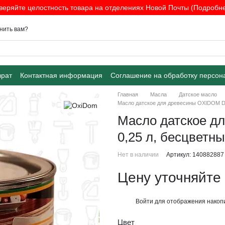
веряйте целостность товара на отделениях Новой Почты (Подробнее
нить вам?
врат
Контактная информация
Соглашение на обработку персон
Главная
Масла
Датское масло
Масло датское для древесины OXIDOM Dan
Масло датское дл
0,25 л, бесцветн
Нет в наличии
Артикул: 140882887
Цену уточняйте
Войти
для отображения накопи
%
Цвет