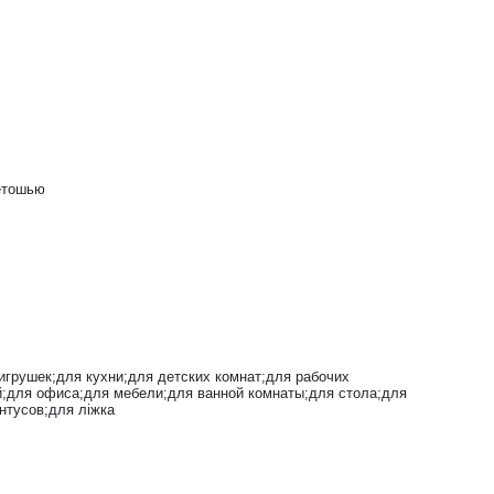
ветошью
игрушек;для кухни;для детских комнат;для рабочих
й;для офиса;для мебели;для ванной комнаты;для стола;для
нтусов;для ліжка