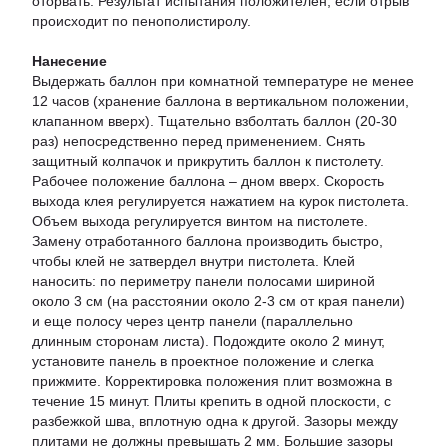
оторвать. Результат испытания положителен, если отрыв
происходит по пенополистиролу.
Нанесение
Выдержать баллон при комнатной температуре не менее
12 часов (хранение баллона в вертикальном положении,
клапанном вверх). Тщательно взболтать баллон (20-30
раз) непосредственно перед применением. Снять
защитный колпачок и прикрутить баллон к пистолету.
Рабочее положение баллона – дном вверх. Скорость
выхода клея регулируется нажатием на курок пистолета.
Объем выхода регулируется винтом на пистолете.
Замену отработанного баллона производить быстро,
чтобы клей не затвердел внутри пистолета. Клей
наносить: по периметру панели полосами шириной
около 3 см (на расстоянии около 2-3 см от края панели)
и еще полосу через центр панели (параллельно
длинным сторонам листа). Подождите около 2 минут,
установите панель в проектное положение и слегка
прижмите. Корректировка положения плит возможна в
течение 15 минут. Плиты крепить в одной плоскости, с
разбежкой шва, вплотную одна к другой. Зазоры между
плитами не должны превышать 2 мм. Большие зазоры