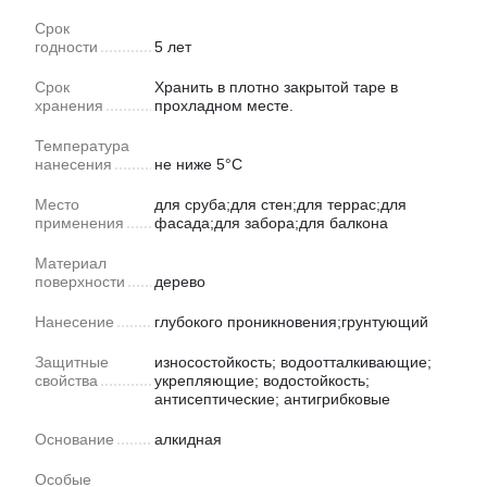
Срок
годности
5 лет
Срок
Хранить в плотно закрытой таре в
хранения
прохладном месте.
Температура
нанесения
не ниже 5°C
Место
для сруба;для стен;для террас;для
применения
фасада;для забора;для балкона
Материал
поверхности
дерево
Нанесение
глубокого проникновения;грунтующий
Защитные
износостойкость; водоотталкивающие;
свойства
укрепляющие; водостойкость;
антисептические; антигрибковые
Основание
алкидная
Особые