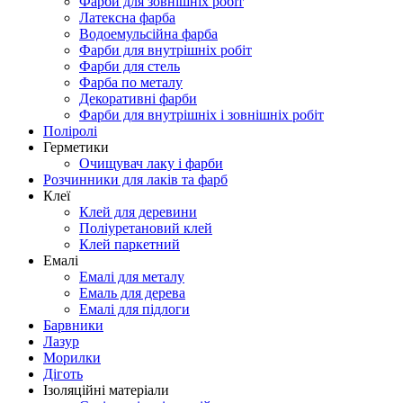
Фарби для зовнішніх робіт
Латексна фарба
Водоемульсійна фарба
Фарби для внутрішніх робіт
Фарби для стель
Фарба по металу
Декоративні фарби
Фарби для внутрішніх і зовнішніх робіт
Поліролі
Герметики
Очищувач лаку і фарби
Розчинники для лаків та фарб
Клеї
Клей для деревини
Поліуретановий клей
Клей паркетний
Емалі
Емалі для металу
Емаль для дерева
Емалі для підлоги
Барвники
Лазур
Морилки
Діготь
Ізоляційні матеріали