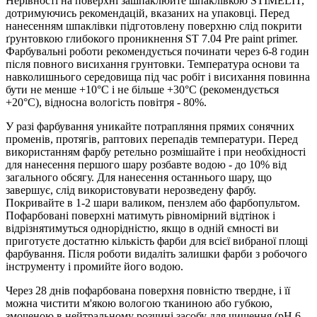
Нерівності на поверхні зашпаклюйте шпаклівкою STIMELIT,
дотримуючись рекомендацій, вказаних на упаковці. Перед
нанесенням шпаклівки підготовлену поверхню слід покрити
ґрунтовкою глибокого проникнення ST 7.04 Pre paint primer.
Фарбувальні роботи рекомендується починати через 6-8 годин
після повного висихання грунтовки. Температура основи та
навколишнього середовища під час робіт і висихання повинна
бути не менше +10°C і не більше +30°C (рекомендується
+20°C), відносна вологість повітря - 80%.
У разі фарбування уникайте потрапляння прямих сонячних
променів, протягів, раптових перепадів температури. Перед
використанням фарбу ретельно розмішайте і при необхідності
для нанесення першого шару розбавте водою - до 10% від
загального обсягу. Для нанесення останнього шару, що
завершує, слід використовувати нерозведену фарбу.
Покривайте в 1-2 шари валиком, пензлем або фарбопультом.
Пофарбовані поверхні матимуть рівномірний відтінок і
відрізнятимуться однорідністю, якщо в одній ємності ви
приготуєте достатню кількість фарби для всієї вибраної площі
фарбування. Після роботи видаліть залишки фарби з робочого
інструменту і промийте його водою.
Через 28 днів пофарбована поверхня повністю твердне, і її
можна чистити м'якою вологою тканиною або губкою,
змоченою в нейтральному розчині засобу для чищення (pH 6-