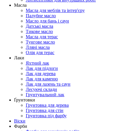
Масла
Масла для меблів та інтер'єру
Палубне масло
Масло для бань і саун
Датські масла
Тикове масло
Масла для терас
Тунгове масло
Лляні масла
Олія для терас
Лаки
Яхтний лак
Лак для підлоги
Лак для дерева
Лак для каменю
Лак для лазень та саун
Лесуючі склади
Грунтувальний лак
Ґрунтовки
Грунтовка для дерева
Грунтовка для стін
Грунтовка під фарбу
Віски
Фарби