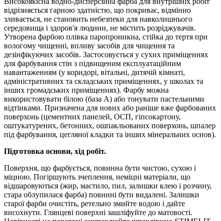
Високоякісна водно-дисперсійна фарба для внутрішніх робіт
відрізняється гарною здатністю, що покриває, відмінно
зливається, не становить небезпеки для навколишнього
середовища і здоров'я людини, не містить розріджувачів.
Утворена фарбою плівка паропроникна, стійка до тертя при
вологому чищенні, впливу засобів для чищення та
дезінфікуючих засобів. Застосовується у сухих приміщеннях
для фарбування стін з підвищеним експлуатаційним
навантаженням (у коридорі, вітальні, дитячій кімнаті,
адміністративних та складських приміщеннях, у школах та
інших громадських приміщеннях). Фарбу можна
використовувати білою (база A) або тонувати пастельними
відтінками. Призначена для нових або раніше вже фарбованих
поверхонь (цементних панелей, ОСП, гіпсокартону,
оштукатурених, бетонних, ошпакльованих поверхонь, шпалер
під фарбування, цегляної кладки та інших мінеральних основ).
Підготовка основи, хід робіт.
Поверхня, що фарбується, повинна бути чистою, сухою і
міцною. Погіршують зчеплення, неміцні матеріали, що
відшаровуються (жир, мастило, пил, залишки клею і розчину,
стара облупилася фарба) повинні бути видалені. Залишки
старої фарби очистіть, ретельно змийте водою і дайте
висохнути. Глянцеві поверхні зашліфуйте до матовості.