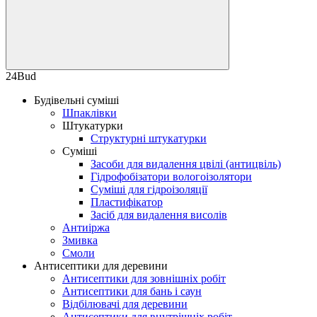
24Bud
Будівельні суміші
Шпаклівки
Штукатурки
Структурні штукатурки
Суміші
Засоби для видалення цвілі (антицвіль)
Гідрофобізатори вологоізолятори
Суміші для гідроізоляції
Пластифікатор
Засіб для видалення висолів
Антиіржа
Змивка
Смоли
Антисептики для деревини
Антисептики для зовнішніх робіт
Антисептики для бань і саун
Відбілювачі для деревини
Антисептики для внутрішніх робіт