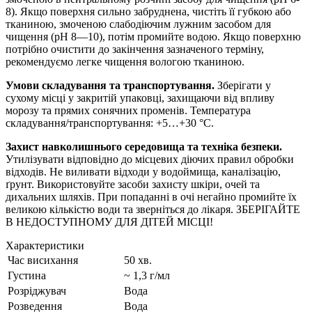
8). Якщо поверхня сильно забруднена, чистіть її губкою або
тканиною, змоченою слабодіючим лужним засобом для
чищення (pH 8—10), потім промийте водою. Якщо поверхню
потрібно очистити до закінчення зазначеного терміну,
рекомендуємо легке чищення вологою тканиною.
Умови складування та транспортування.
Зберігати у
сухому місці у закритій упаковці, захищаючи від впливу
морозу та прямих сонячних променів. Температура
складування/транспортування: +5…+30 °C.
Захист навколишнього середовища та техніка безпеки.
Утилізувати відповідно до місцевих діючих правил обробки
відходів. Не виливати відходи у водоймища, каналізацію,
ґрунт. Використовуйте засоби захисту шкіри, очей та
дихальних шляхів. При попаданні в очі негайно промийте їх
великою кількістю води та зверніться до лікаря. ЗБЕРІГАЙТЕ
В НЕДОСТУПНОМУ ДЛЯ ДІТЕЙ МІСЦІ!
Характеристики
Час висихання
50 хв.
Густина
~ 1,3 г/мл
Розріджувач
Вода
Розведення
Вода