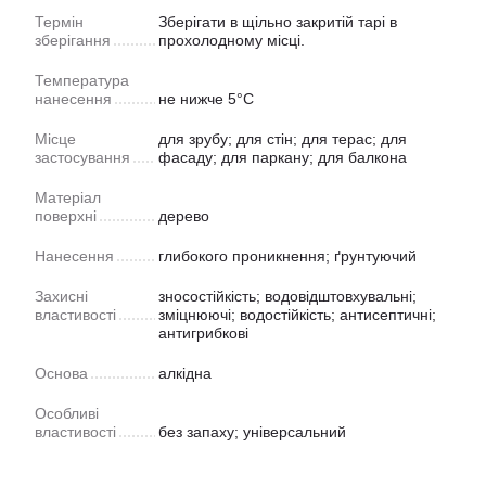
Термін
Зберігати в щільно закритій тарі в
зберігання
прохолодному місці.
Температура
нанесення
не нижче 5°C
Місце
для зрубу; для стін; для терас; для
застосування
фасаду; для паркану; для балкона
Матеріал
поверхні
дерево
Нанесення
глибокого проникнення; ґрунтуючий
Захисні
зносостійкість; водовідштовхувальні;
властивості
зміцнюючі; водостійкість; антисептичні;
антигрибкові
Основа
алкідна
Особливі
властивості
без запаху; універсальний