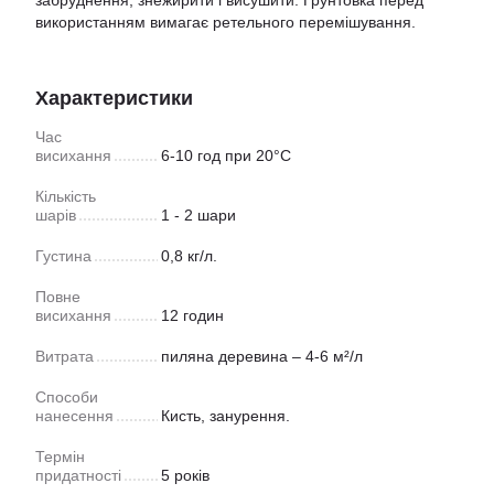
забруднення, знежирити і висушити. Грунтовка перед
використанням вимагає ретельного перемішування.
Характеристики
Час
висихання
6-10 год при 20°C
Кількість
шарів
1 - 2 шари
Густина
0,8 кг/л.
Повне
висихання
12 годин
Витрата
пиляна деревина – 4-6 м²/л
Способи
нанесення
Кисть, занурення.
Термін
придатності
5 років