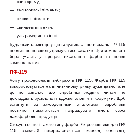
окис хрому;
залізоокисні пігменти;
цинкові пігменти;
свинцеві пігменти;
ультрамарин та інші.
Будь-який фахівець у цій галузі знає, що в емаль ПФ-115
неодмінно повинен утримуватися сикатив. Цей компонент
бере участь у процесі висихання фарби та появи
захисної плівки.
ПФ-115
Чому професіонали вибирають ПФ 115. Фарба ПФ 115
використовується на вітчизняному ринку дуже давно, але
це не означає, що виробники жодним чином не
докладають зусиль для вдосконалення її формули. Щоб
встигнути за закордонними аналогами, виробники
постійно намагаються покращувати якість своєї
лакофарбової продукції.
Стосується це і такого типу фарби. Як розчинники для ПФ
115 зазвичай використовуються: ксилол; сольвент;