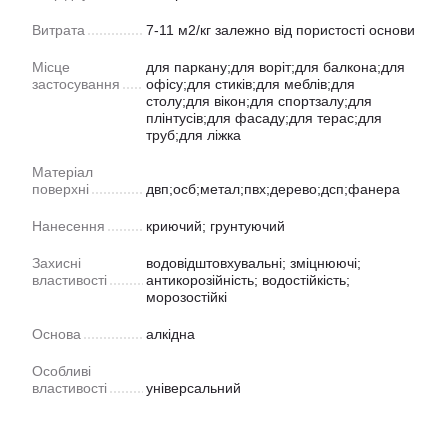
Витрата
7-11 м2/кг залежно від пористості основи
Місце
для паркану;для воріт;для балкона;для
застосування
офісу;для стиків;для меблів;для
столу;для вікон;для спортзалу;для
плінтусів;для фасаду;для терас;для
труб;для ліжка
Матеріал
поверхні
двп;осб;метал;пвх;дерево;дсп;фанера
Нанесення
криючий; грунтуючий
Захисні
водовідштовхувальні; зміцнюючі;
властивості
антикорозійність; водостійкість;
морозостійкі
Основа
алкідна
Особливі
властивості
універсальний