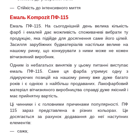
Стійкість до інтенсивного миття
Емаль Kompozit ПФ-115
Емаль ПФ-115. На сьогоднішній день велика кількість
фарб і емалей дає можливість споживачеві вибрати ту
продукцію, яка підійде для досягнення саме його цілей.
Засилля зарубіжних будматеріалів настільки велике на
нашому ринку, що конкурувати з ними може не кожен
вітчизняний виробник.
Одним із небагатьох винятків у цьому питанні виступає
емаль ПФ-115. Саме ця фарба утримує одну з
лідируючих позицій на нашому ринку вже дуже багато
років і є однією з найбільш продаваних. Лакофарбовий
матеріал вітчизняного виробництва справді дуже якісний і
має прийнятну вартість.
Ці чинники і є головними причинами популярності. ПФ
115 зараз представлена ​​в різних кольорах. Це
досягається за рахунок додавання до неї наступних
елементів:
сажа;