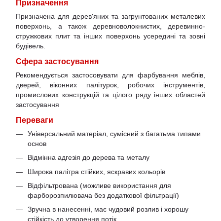
Призначення
Призначена для дерев'яних та загрунтованих металевих
поверхонь, а також деревноволокнистих, деревинно-
стружкових плит та інших поверхонь усередині та зовні
будівель.
Сфера застосування
Рекомендується застосовувати для фарбування меблів,
дверей, віконних палітурок, робочих інструментів,
промислових конструкцій та цілого ряду інших областей
застосування
Переваги
Універсальний матеріал, сумісний з багатьма типами
основ
Відмінна адгезія до дерева та металу
Широка палітра стійких, яскравих кольорів
Відфільтрована (можливе використання для
фарборозпилювача без додаткової фільтрації)
Зручна в нанесенні, має чудовий розлив і хорошу
стійкість до утворення потік